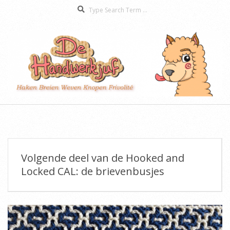
Search
Skip
to
content
De
Secondary
Handwerkjuf
Navigation
Menu
Volgende deel van de Hooked and
Locked CAL: de brievenbusjes