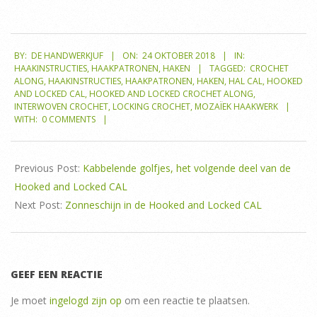
2018-
BY:
DE HANDWERKJUF
ON:
24 OKTOBER 2018
IN:
10-
HAAKINSTRUCTIES
,
HAAKPATRONEN
,
HAKEN
TAGGED:
CROCHET
24
ALONG
,
HAAKINSTRUCTIES
,
HAAKPATRONEN
,
HAKEN
,
HAL CAL
,
HOOKED
AND LOCKED CAL
,
HOOKED AND LOCKED CROCHET ALONG
,
INTERWOVEN CROCHET
,
LOCKING CROCHET
,
MOZAÏEK HAAKWERK
WITH:
0 COMMENTS
Previous Post:
Kabbelende golfjes, het volgende deel van de
Hooked and Locked CAL
Next Post:
Zonneschijn in de Hooked and Locked CAL
GEEF EEN REACTIE
Je moet
ingelogd zijn op
om een reactie te plaatsen.