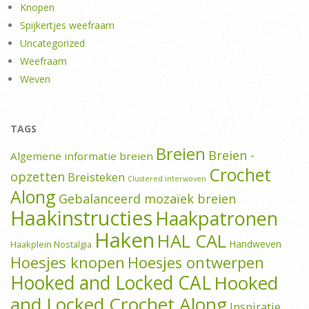
Knopen
Spijkertjes weefraam
Uncategorized
Weefraam
Weven
TAGS
Breien
Breien -
Algemene informatie breien
Crochet
opzetten
Breisteken
Clustered interwoven
Along
Gebalanceerd mozaïek breien
Haakinstructies
Haakpatronen
Haken
HAL CAL
Handweven
Haakplein Nostalgia
Hoesjes knopen
Hoesjes ontwerpen
Hooked and Locked CAL
Hooked
and Locked Crochet Along
Inspiratie