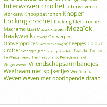
Interwoven crochet
Interwoven in
Knopen
vierkant
Knooppatronen
Locking crochet
Locking filet crochet
Mozaïek
Macrame
Mozaïek breien
Maori
haakwerk
Ontwerpen
Ontwerp
Scheepjes Colour
Ontwerpproces
Platte verbinding
Crafter
Taaniko
Taniko
Scheepjes garen
Scheepjes Our Tribe
Te Whatu Taniko
The Freedom not Perfection shawl
Vriendschapsarmbandjes
Vingerweven
Weefraam met spijkertjes
Weeftutorial
Weven
Weven met doorlopende draad