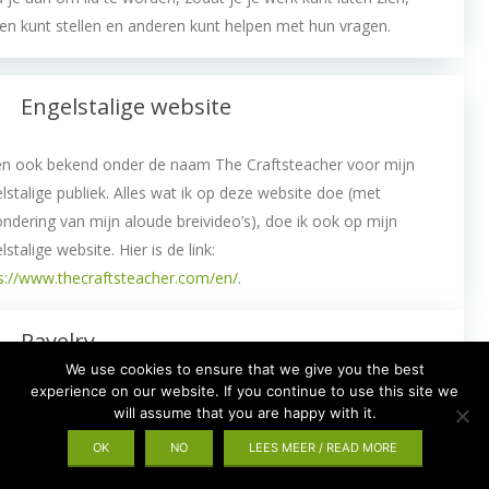
en kunt stellen en anderen kunt helpen met hun vragen.
Engelstalige website
en ook bekend onder de naam The Craftsteacher voor mijn
lstalige publiek. Alles wat ik op deze website doe (met
ondering van mijn aloude breivideo’s), doe ik ook op mijn
lstalige website. Hier is de link:
s://www.thecraftsteacher.com/en/
.
Ravelry
We use cookies to ensure that we give you the best
experience on our website. If you continue to use this site we
 patronen en e-books zijn op Ravelry verkrijgbaar. Op
will assume that you are happy with it.
lry vind je me onder de naam The Craftsteacher.
Klik hier
OK
NO
LEES MEER / READ MORE
ijn patronen te zien.