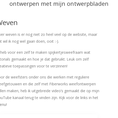
ontwerpen met mijn ontwerpbladen
Weven
er weven is er nog niet zo heel veel op de website, maar
t wil ik nog wel gaan doen, ooit :-).
 heb voor een zelf te maken spijkertjesweefraam wat
torials gemaakt en hoe je dat gebruikt. Leuk om zelf
eatieve toepassingen voor te verzinnen!
or de weefsters onder ons die werken met reguliere
eefgetouwen en die zelf met Fiberworks weefontwerpen
llen maken, heb ik uitgebreide video’s gemaakt die op mijn
uTube kanaal terug te vinden zijn. Kijk voor de links in het
enu!