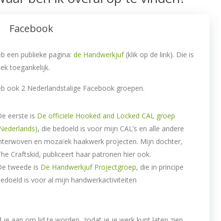
Facebook
eb een publieke pagina:
de Handwerkjuf
(klik op de link). Die is
iek toegankelijk.
eb ook 2 Nederlandstalige Facebook groepen.
e eerste is
De officiële Hooked and Locked CAL groep
Nederlands)
, die bedoeld is voor mijn CAL’s en alle andere
nterwoven en mozaïek haakwerk projecten. Mijn dochter,
he Craftskid, publiceert haar patronen hier ook.
De tweede is
De Handwerkjuf Projectgroep
, die in principe
edoeld is voor al mijn handwerkactiviteiten
 je aan om lid te worden, zodat je je werk kunt laten zien,