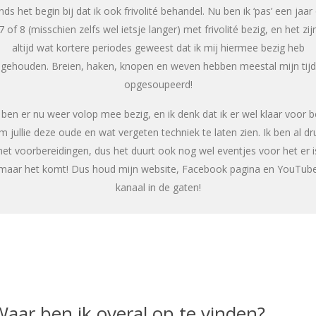
nds het begin bij dat ik ook frivolité behandel. Nu ben ik ‘pas’ een jaar
7 of 8 (misschien zelfs wel ietsje langer) met frivolité bezig, en het zij
altijd wat kortere periodes geweest dat ik mij hiermee bezig heb
gehouden. Breien, haken, knopen en weven hebben meestal mijn tijd
opgesoupeerd!
 ben er nu weer volop mee bezig, en ik denk dat ik er wel klaar voor 
m jullie deze oude en wat vergeten techniek te laten zien. Ik ben al dr
et voorbereidingen, dus het duurt ook nog wel eventjes voor het er i
maar het komt! Dus houd mijn website, Facebook pagina en YouTub
kanaal in de gaten!
Waar ben ik overal op te vinden?