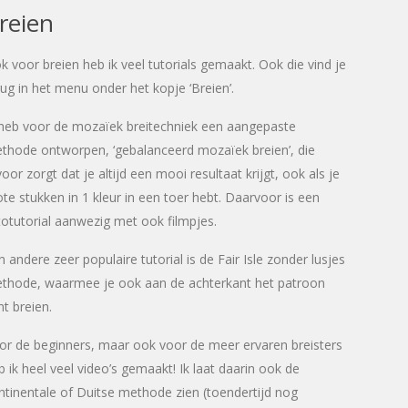
reien
k voor breien heb ik veel tutorials gemaakt. Ook die vind je
rug in het menu onder het kopje ‘Breien’.
 heb voor de mozaïek breitechniek een aangepaste
thode ontworpen, ‘gebalanceerd mozaïek breien’, die
voor zorgt dat je altijd een mooi resultaat krijgt, ook als je
ote stukken in 1 kleur in een toer hebt. Daarvoor is een
totutorial aanwezig met ook filmpjes.
n andere zeer populaire tutorial is de Fair Isle zonder lusjes
thode, waarmee je ook aan de achterkant het patroon
nt breien.
or de beginners, maar ook voor de meer ervaren breisters
b ik heel veel video’s gemaakt! Ik laat daarin ook de
ntinentale of Duitse methode zien (toendertijd nog