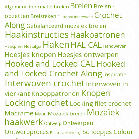
Breien
Breien -
Algemene informatie breien
Crochet
opzetten
Breisteken
Clustered interwoven
Along
Gebalanceerd mozaïek breien
Haakinstructies
Haakpatronen
Haken
HAL CAL
Handweven
Haakplein Nostalgia
Hoesjes knopen
Hoesjes ontwerpen
Hooked and Locked CAL
Hooked
and Locked Crochet Along
Inspiratie
Interwoven crochet
Interwoven in
Knopen
vierkant
Knooppatronen
Locking crochet
Locking filet crochet
Mozaïek
Macrame
Mozaïek breien
Maori
haakwerk
Ontwerpen
Ontwerp
Scheepjes Colour
Ontwerpproces
Platte verbinding