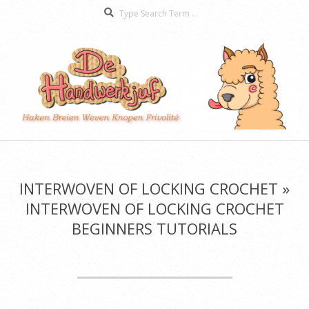
Search
Skip
to
content
De
Secondary
Handwerkjuf
Navigation
Menu
INTERWOVEN OF LOCKING CROCHET »
INTERWOVEN OF LOCKING CROCHET
BEGINNERS TUTORIALS