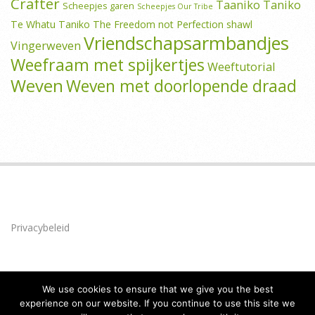
Crafter
Taaniko
Taniko
Scheepjes garen
Scheepjes Our Tribe
Te Whatu Taniko
The Freedom not Perfection shawl
Vriendschapsarmbandjes
Vingerweven
Weefraam met spijkertjes
Weeftutorial
Weven
Weven met doorlopende draad
Privacybeleid
We use cookies to ensure that we give you the best
experience on our website. If you continue to use this site we