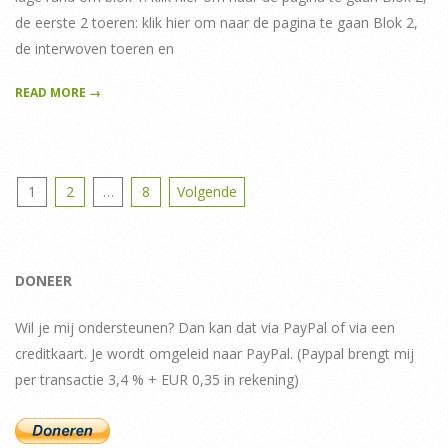
de eerste 2 toeren: klik hier om naar de pagina te gaan Blok 2,
de interwoven toeren en
READ MORE →
Berichten
1
2
…
8
Volgende
paginering
DONEER
Wil je mij ondersteunen? Dan kan dat via PayPal of via een
creditkaart. Je wordt omgeleid naar PayPal. (Paypal brengt mij
per transactie 3,4 % + EUR 0,35 in rekening)