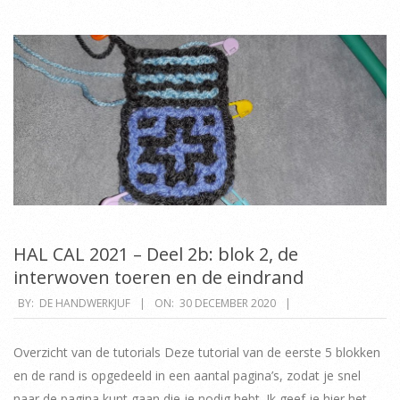
HAL CAL 2021 – Deel 2b: blok 2, de
interwoven toeren en de eindrand
2020-
BY:
DE HANDWERKJUF
ON:
30 DECEMBER 2020
12-
30
Overzicht van de tutorials Deze tutorial van de eerste 5 blokken
en de rand is opgedeeld in een aantal pagina’s, zodat je snel
naar de pagina kunt gaan die je nodig hebt. Ik geef je hier het