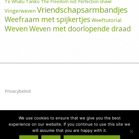
Te Whatu Taniko
The Freedom not Perfection shawl
Vriendschapsarmbandjes
Vingerweven
Weefraam met spijkertjes
Weeftutorial
Weven
Weven met doorlopende draad
Privacybeleid
We use cookies to ensure that we give you the best
experience on our website. If you continue to use this site we
will assume that you are happy with it.