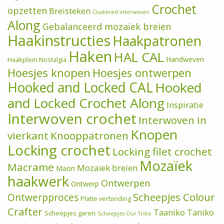
Crochet
opzetten
Breisteken
Clustered interwoven
Along
Gebalanceerd mozaïek breien
Haakinstructies
Haakpatronen
Haken
HAL CAL
Handweven
Haakplein Nostalgia
Hoesjes knopen
Hoesjes ontwerpen
Hooked and Locked CAL
Hooked
and Locked Crochet Along
Inspiratie
Interwoven crochet
Interwoven in
Knopen
vierkant
Knooppatronen
Locking crochet
Locking filet crochet
Mozaïek
Macrame
Mozaïek breien
Maori
haakwerk
Ontwerpen
Ontwerp
Scheepjes Colour
Ontwerpproces
Platte verbinding
Crafter
Taaniko
Taniko
Scheepjes garen
Scheepjes Our Tribe