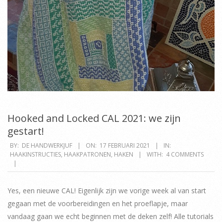
Hooked and Locked CAL 2021: we zijn
gestart!
2021-
BY:
DE HANDWERKJUF
ON:
17 FEBRUARI 2021
IN:
HAAKINSTRUCTIES
,
HAAKPATRONEN
,
HAKEN
WITH:
4 COMMENTS
02-
17
Yes, een nieuwe CAL! Eigenlijk zijn we vorige week al van start
gegaan met de voorbereidingen en het proeflapje, maar
vandaag gaan we echt beginnen met de deken zelf! Alle tutorials