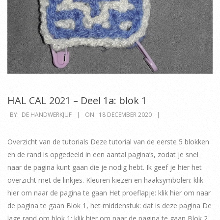
HAL CAL 2021 – Deel 1a: blok 1
2020-
BY:
DE HANDWERKJUF
ON:
18 DECEMBER 2020
12-
18
Overzicht van de tutorials Deze tutorial van de eerste 5 blokken
en de rand is opgedeeld in een aantal pagina’s, zodat je snel
naar de pagina kunt gaan die je nodig hebt. Ik geef je hier het
overzicht met de linkjes. Kleuren kiezen en haaksymbolen: klik
hier om naar de pagina te gaan Het proeflapje: klik hier om naar
de pagina te gaan Blok 1, het middenstuk: dat is deze pagina De
lage rand om blok 1: klik hier om naar de pagina te gaan Blok 2,