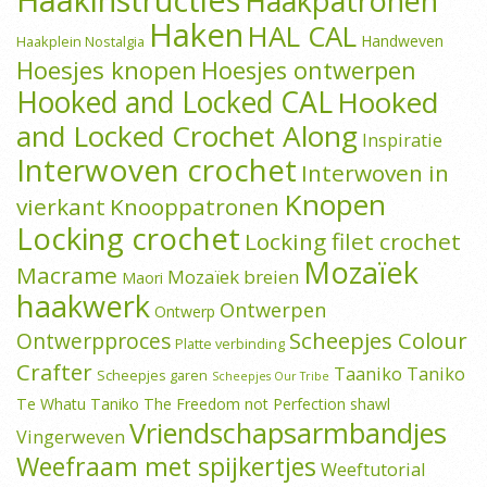
Haakpatronen
Haken
HAL CAL
Handweven
Haakplein Nostalgia
Hoesjes knopen
Hoesjes ontwerpen
Hooked and Locked CAL
Hooked
and Locked Crochet Along
Inspiratie
Interwoven crochet
Interwoven in
Knopen
vierkant
Knooppatronen
Locking crochet
Locking filet crochet
Mozaïek
Macrame
Mozaïek breien
Maori
haakwerk
Ontwerpen
Ontwerp
Scheepjes Colour
Ontwerpproces
Platte verbinding
Crafter
Taaniko
Taniko
Scheepjes garen
Scheepjes Our Tribe
Te Whatu Taniko
The Freedom not Perfection shawl
Vriendschapsarmbandjes
Vingerweven
Weefraam met spijkertjes
Weeftutorial