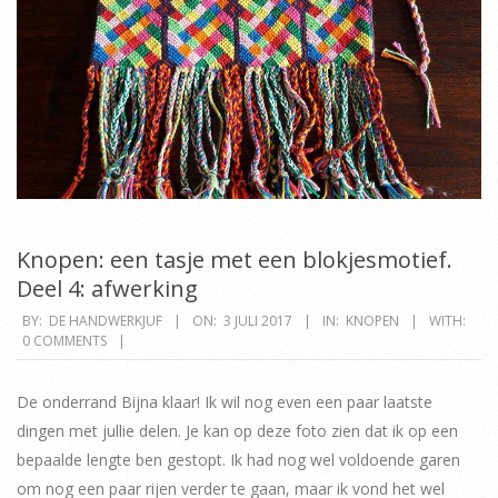
Knopen: een tasje met een blokjesmotief.
Deel 4: afwerking
2017-
BY:
DE HANDWERKJUF
ON:
3 JULI 2017
IN:
KNOPEN
WITH:
0 COMMENTS
07-
03
De onderrand Bijna klaar! Ik wil nog even een paar laatste
dingen met jullie delen. Je kan op deze foto zien dat ik op een
bepaalde lengte ben gestopt. Ik had nog wel voldoende garen
om nog een paar rijen verder te gaan, maar ik vond het wel