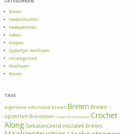
CATEGORIEËN
Breien
Haakinstructies
Haakpatronen
Haken
Knopen
Spijkertjes weefraam
Uncategorized
Weefraam
Weven
TAGS
Breien
Breien -
Algemene informatie breien
Crochet
opzetten
Breisteken
Clustered interwoven
Along
Gebalanceerd mozaïek breien
Haakinstructies