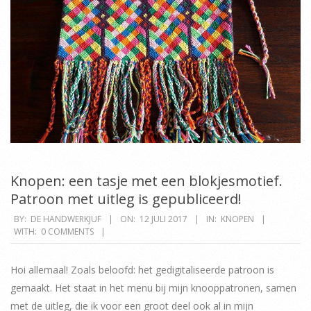
Knopen: een tasje met een blokjesmotief.
Patroon met uitleg is gepubliceerd!
2017-
BY:
DE HANDWERKJUF
ON:
12 JULI 2017
IN:
KNOPEN
WITH:
0 COMMENTS
07-
12
Hoi allemaal! Zoals beloofd: het gedigitaliseerde patroon is
gemaakt. Het staat in het menu bij mijn knooppatronen, samen
met de uitleg, die ik voor een groot deel ook al in mijn