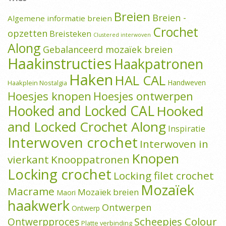
Breien
Breien -
Algemene informatie breien
Crochet
opzetten
Breisteken
Clustered interwoven
Along
Gebalanceerd mozaïek breien
Haakinstructies
Haakpatronen
Haken
HAL CAL
Handweven
Haakplein Nostalgia
Hoesjes knopen
Hoesjes ontwerpen
Hooked and Locked CAL
Hooked
and Locked Crochet Along
Inspiratie
Interwoven crochet
Interwoven in
Knopen
vierkant
Knooppatronen
Locking crochet
Locking filet crochet
Mozaïek
Macrame
Mozaïek breien
Maori
haakwerk
Ontwerpen
Ontwerp
Scheepjes Colour
Ontwerpproces
Platte verbinding