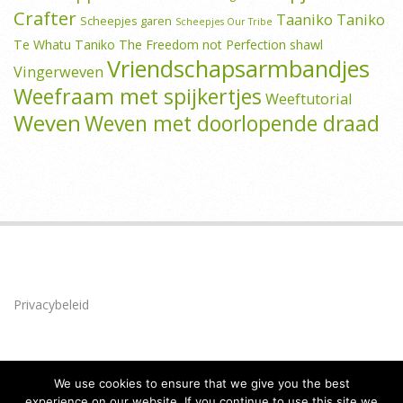
Crafter
Taaniko
Taniko
Scheepjes garen
Scheepjes Our Tribe
Te Whatu Taniko
The Freedom not Perfection shawl
Vriendschapsarmbandjes
Vingerweven
Weefraam met spijkertjes
Weeftutorial
Weven
Weven met doorlopende draad
Privacybeleid
We use cookies to ensure that we give you the best
experience on our website. If you continue to use this site we