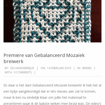
Premiere van Gebalanceerd Mozaïek
breiwerk
2019-
BY:
DE HANDWERKJUF
ON:
14 FEBRUARI 2019
IN:
BREIEN
WITH:
0 COMMENTS
02-
14
En daar is het dan! Gebalanceerd Mozaïek breiwerk! Ik heb het al
een tijdje aangekondigd dat er iets nieuws aan zat te komen,
maar ik ben nu eindelijk klaar om jullie het materiaal te
presenteren waar ik de laatste weken mee bezig was. De video’s