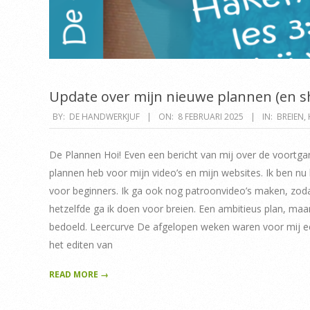
Update over mijn nieuwe plannen (en sh
2025-
BY:
DE HANDWERKJUF
ON:
8 FEBRUARI 2025
IN:
BREIEN
,
02-
08
De Plannen Hoi! Even een bericht van mij over de voortgan
plannen heb voor mijn video’s en mijn websites. Ik ben n
voor beginners. Ik ga ook nog patroonvideo’s maken, zodat
hetzelfde ga ik doen voor breien. Een ambitieus plan, maa
bedoeld. Leercurve De afgelopen weken waren voor mij ech
het editen van
READ MORE →