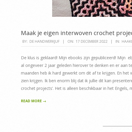
Maak je eigen interwoven crochet proje
2022-
BY:
DE HANDWERKJUF
ON:
17 DECEMBER 2022
IN:
HAAKI
12-
17
De klus is geklaard! Mijn ebooks zijn gepubliceerd! Mijn e
al ongeveer 2 jaar geleden hierover te denken en er aan 
maanden heb ik hard gewerkt om dit af te krijgen. En het
zien krijgen. Ik ben enorm blij dat ik jullie dit kan present
crochet projects’. Het is alleen beschikbaar in het Engels, 
READ MORE →