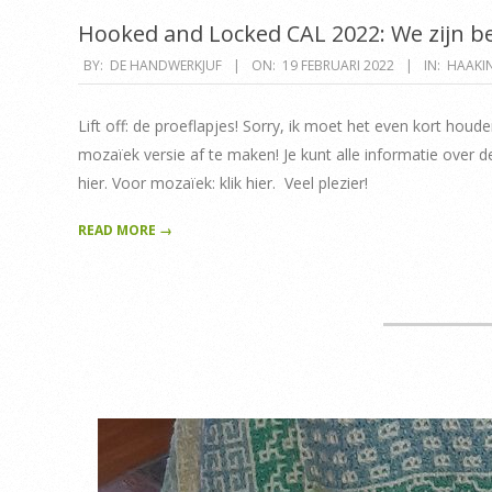
Hooked and Locked CAL 2022: We zijn 
2022-
BY:
DE HANDWERKJUF
ON:
19 FEBRUARI 2022
IN:
HAAKI
02-
19
Lift off: de proeflapjes! Sorry, ik moet het even kort h
mozaïek versie af te maken! Je kunt alle informatie over d
hier. Voor mozaïek: klik hier. Veel plezier!
READ MORE →