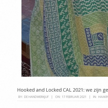
Hooked and Locked CAL 2021: we zijn ge
2021-
BY:
DE HANDWERKJUF
ON:
17 FEBRUARI 2021
IN:
HAAKI
02-