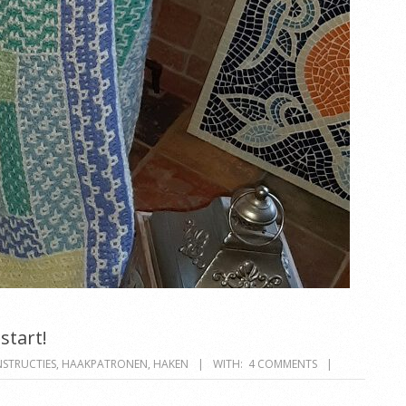
start!
NSTRUCTIES
,
HAAKPATRONEN
,
HAKEN
WITH:
4 COMMENTS