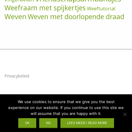
Weefraam met spijkertjes
Weeftutorial
Weven
Weven met doorlopende draad
Privacybeleid
We use cookies to ensure that we give you the best
experience on our website. If you continue to use this site we
will assume that you are happy with it.
Privacybeleid
Designed using
Brigsby
. Powered by
WordPress
.
OK
NO
LEES MEER / READ MORE