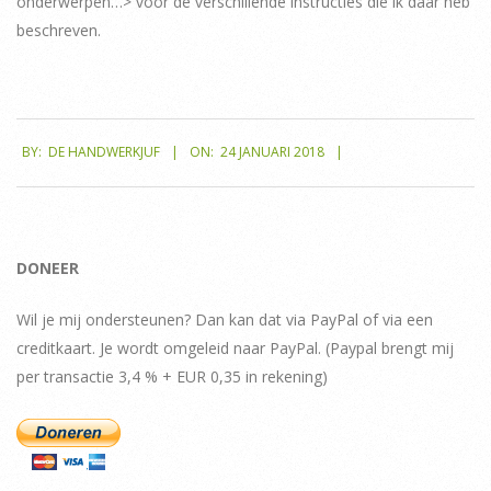
onderwerpen…> voor de verschillende instructies die ik daar heb
beschreven.
2018-
BY:
DE HANDWERKJUF
ON:
24 JANUARI 2018
01-
24
DONEER
Wil je mij ondersteunen? Dan kan dat via PayPal of via een
creditkaart. Je wordt omgeleid naar PayPal. (Paypal brengt mij
per transactie 3,4 % + EUR 0,35 in rekening)