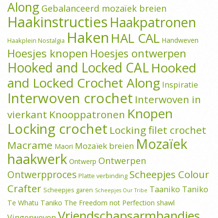
Along
Gebalanceerd mozaïek breien
Haakinstructies
Haakpatronen
Haken
HAL CAL
Handweven
Haakplein Nostalgia
Hoesjes knopen
Hoesjes ontwerpen
Hooked and Locked CAL
Hooked
and Locked Crochet Along
Inspiratie
Interwoven crochet
Interwoven in
Knopen
vierkant
Knooppatronen
Locking crochet
Locking filet crochet
Mozaïek
Macrame
Mozaïek breien
Maori
haakwerk
Ontwerpen
Ontwerp
Scheepjes Colour
Ontwerpproces
Platte verbinding
Crafter
Taaniko
Taniko
Scheepjes garen
Scheepjes Our Tribe
Te Whatu Taniko
The Freedom not Perfection shawl
Vriendschapsarmbandjes
Vingerweven