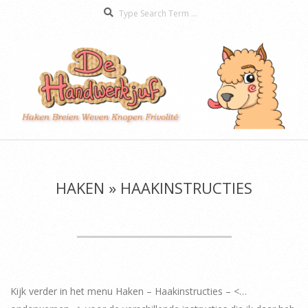
Search
Skip
to
content
De
Secondary
Handwerkjuf
Navigation
Menu
HAKEN »
HAAKINSTRUCTIES
Kijk verder in het menu Haken – Haakinstructies – <…