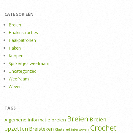
CATEGORIEËN
Breien
Haakinstructies
Haakpatronen
Haken
Knopen
Spijkertjes weefraam
Uncategorized
Weefraam
Weven
TAGS
Breien
Breien -
Algemene informatie breien
Crochet
opzetten
Breisteken
Clustered interwoven