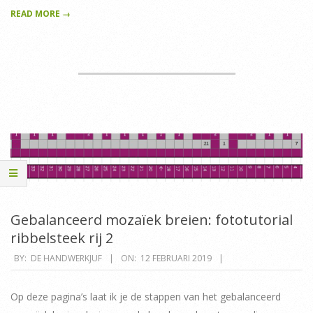
READ MORE →
Gebalanceerd mozaïek breien: fototutorial
ribbelsteek rij 2
2019-
BY:
DE HANDWERKJUF
ON:
12 FEBRUARI 2019
02-
12
Op deze pagina’s laat ik je de stappen van het gebalanceerd