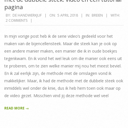
pagina
2018-
BY:
DE HANDWERKJUF
ON:
5 APRIL 2018
IN:
BREIEN
WITH:
2 COMMENTS
04-
05
In mijn vorige post heb ik de serie video’s gedeeld voor het
maken van de bijencellensteek. Maar die steek kan je ook op
een andere manier maken, een manier die ik in oude boekjes
tegenkwam. En ik vond het wel leuk om die manier ook eens uit
te proberen, om te zien welke manier mij nou het meest beviel.
En ik zal eerlijk zijn, de methode met de omslagen vond ik
makkelijker. Maar, ik had de methode met de dubbele steek ook
inmiddels wel onder de knie, dus ik heb hem toen ook maar op
de video gezet. Misschien vind jij deze methode wel veel
READ MORE →