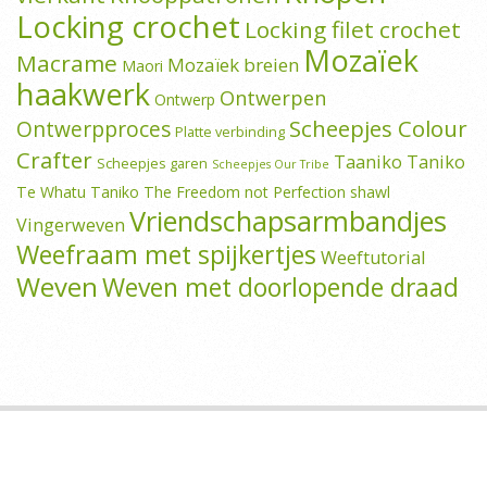
Locking crochet
Locking filet crochet
Mozaïek
Macrame
Mozaïek breien
Maori
haakwerk
Ontwerpen
Ontwerp
Scheepjes Colour
Ontwerpproces
Platte verbinding
Crafter
Taaniko
Taniko
Scheepjes garen
Scheepjes Our Tribe
Te Whatu Taniko
The Freedom not Perfection shawl
Vriendschapsarmbandjes
Vingerweven
Weefraam met spijkertjes
Weeftutorial
Weven
Weven met doorlopende draad