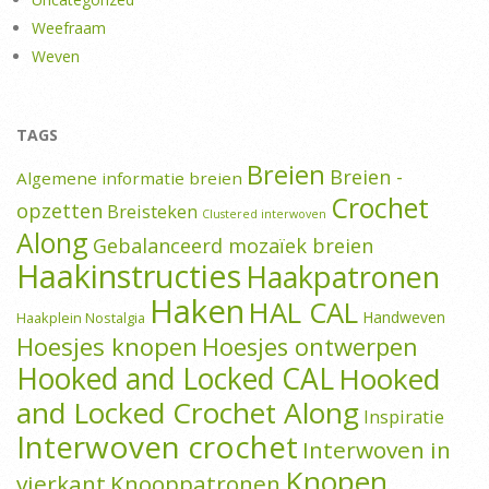
Weefraam
Weven
TAGS
Breien
Breien -
Algemene informatie breien
Crochet
opzetten
Breisteken
Clustered interwoven
Along
Gebalanceerd mozaïek breien
Haakinstructies
Haakpatronen
Haken
HAL CAL
Handweven
Haakplein Nostalgia
Hoesjes knopen
Hoesjes ontwerpen
Hooked and Locked CAL
Hooked
and Locked Crochet Along
Inspiratie
Interwoven crochet
Interwoven in
Knopen
vierkant
Knooppatronen