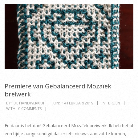
Premiere van Gebalanceerd Mozaïek
breiwerk
2019-
BY:
DE HANDWERKJUF
ON:
14 FEBRUARI 2019
IN:
BREIEN
WITH:
0 COMMENTS
02-
14
En daar is het dan! Gebalanceerd Mozaïek breiwerk! Ik heb het al
een tijdje aangekondigd dat er iets nieuws aan zat te komen,