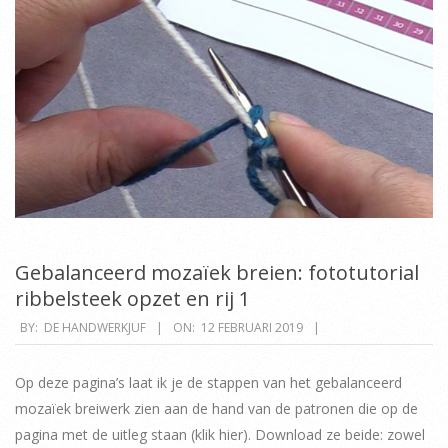
Gebalanceerd mozaïek breien: fototutorial
ribbelsteek opzet en rij 1
2019-
BY:
DE HANDWERKJUF
ON:
12 FEBRUARI 2019
02-
12
Op deze pagina’s laat ik je de stappen van het gebalanceerd
mozaïek breiwerk zien aan de hand van de patronen die op de
pagina met de uitleg staan (klik hier). Download ze beide: zowel