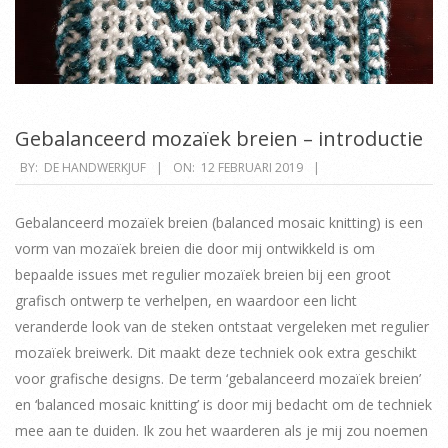
Gebalanceerd mozaïek breien – introductie
2019-
BY:
DE HANDWERKJUF
ON:
12 FEBRUARI 2019
02-
12
Gebalanceerd mozaïek breien (balanced mosaic knitting) is een
vorm van mozaïek breien die door mij ontwikkeld is om
bepaalde issues met regulier mozaïek breien bij een groot
grafisch ontwerp te verhelpen, en waardoor een licht
veranderde look van de steken ontstaat vergeleken met regulier
mozaïek breiwerk. Dit maakt deze techniek ook extra geschikt
voor grafische designs. De term ‘gebalanceerd mozaïek breien’
en ‘balanced mosaic knitting’ is door mij bedacht om de techniek
mee aan te duiden. Ik zou het waarderen als je mij zou noemen