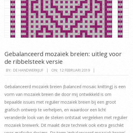
Gebalanceerd mozaïek breien: uitleg voor
de ribbelsteek versie
2019-
BY:
DE HANDWERKJUF
ON:
12 FEBRUARI 2019
02-
12
Gebalanceerd mozaïek breien (balanced mosaic knitting) is een
vorm van mozaïek breien die door mij ontwikkeld is om
bepaalde issues met regulier mozaïek breien bij een groot
grafisch ontwerp te verhelpen, en waardoor een licht
veranderde look van de steken ontstaat vergeleken met regulier
mozaïek breiwerk. Dit maakt deze techniek ook extra geschikt
voor grafische designs. De term ‘gebalanceerd mozaïek breien’