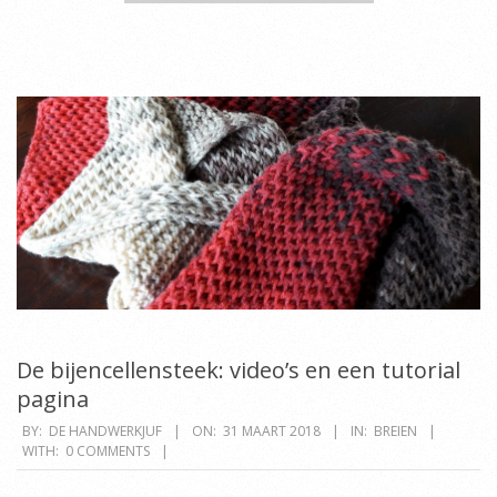
De bijencellensteek: video’s en een tutorial
pagina
2018-
BY:
DE HANDWERKJUF
ON:
31 MAART 2018
IN:
BREIEN
WITH:
0 COMMENTS
03-
31