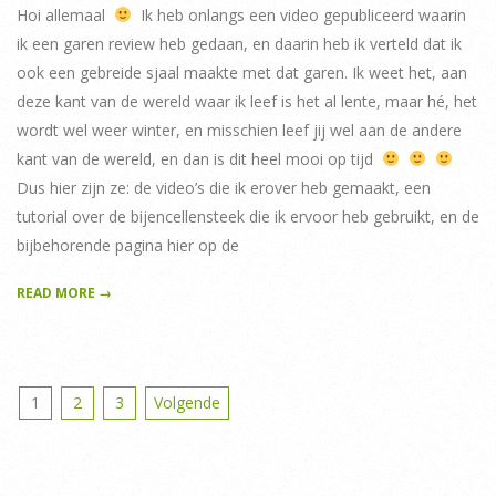
Hoi allemaal
Ik heb onlangs een video gepubliceerd waarin
ik een garen review heb gedaan, en daarin heb ik verteld dat ik
ook een gebreide sjaal maakte met dat garen. Ik weet het, aan
deze kant van de wereld waar ik leef is het al lente, maar hé, het
wordt wel weer winter, en misschien leef jij wel aan de andere
kant van de wereld, en dan is dit heel mooi op tijd
Dus hier zijn ze: de video’s die ik erover heb gemaakt, een
tutorial over de bijencellensteek die ik ervoor heb gebruikt, en de
bijbehorende pagina hier op de
READ MORE →
Berichten
1
2
3
Volgende
paginering