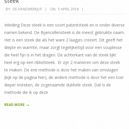
steek
2018-
BY:
DE HANDWERKJUF
ON:
5 APRIL 2018
04-
05
Inleiding Deze steek is een soort patentsteek en is onder diverse
namen bekend. De Bijencellensteek is de meest gebruikte naam.
Het is een steek die als het ware 2 laagjes creëert. Dit geeft het
diepte en warmte, maar zorgt tegelijkertijd voor een souplesse
die heel fijn is in het dragen. De achterkant van de steek lijkt
heel erg op een ribbelsteek. Er zijn 2 manieren om deze steek
te maken. De ene methode is door het maken van omslagen
(kijk op de pagina hier), de andere methode is door het een toer
dieper insteken, de zogenaamde dubbele steek. Dat is de
methode die ik op deze
READ MORE →