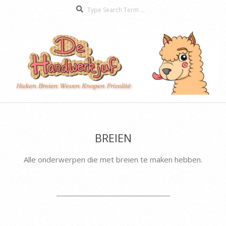
Search
Skip
to
content
De
Secondary
Handwerkjuf
Navigation
Menu
BREIEN
Alle onderwerpen die met breien te maken hebben.