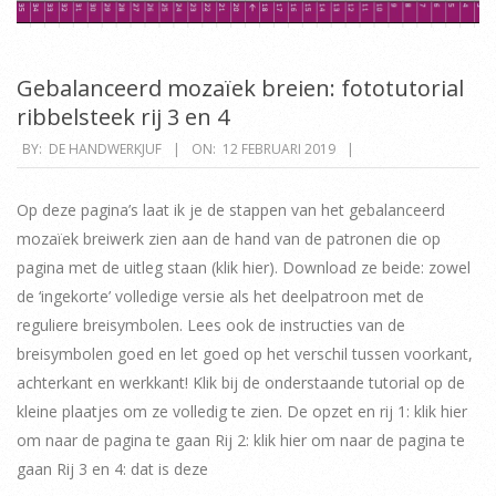
Gebalanceerd mozaïek breien: fototutorial
ribbelsteek rij 3 en 4
2019-
BY:
DE HANDWERKJUF
ON:
12 FEBRUARI 2019
02-
12
Op deze pagina’s laat ik je de stappen van het gebalanceerd
mozaïek breiwerk zien aan de hand van de patronen die op
pagina met de uitleg staan (klik hier). Download ze beide: zowel
de ‘ingekorte’ volledige versie als het deelpatroon met de
reguliere breisymbolen. Lees ook de instructies van de
breisymbolen goed en let goed op het verschil tussen voorkant,
achterkant en werkkant! Klik bij de onderstaande tutorial op de
kleine plaatjes om ze volledig te zien. De opzet en rij 1: klik hier
om naar de pagina te gaan Rij 2: klik hier om naar de pagina te
gaan Rij 3 en 4: dat is deze