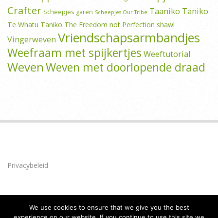
Crafter
Taaniko
Taniko
Scheepjes garen
Scheepjes Our Tribe
Te Whatu Taniko
The Freedom not Perfection shawl
Vriendschapsarmbandjes
Vingerweven
Weefraam met spijkertjes
Weeftutorial
Weven
Weven met doorlopende draad
Privacybeleid
We use cookies to ensure that we give you the best
experience on our website. If you continue to use this site we