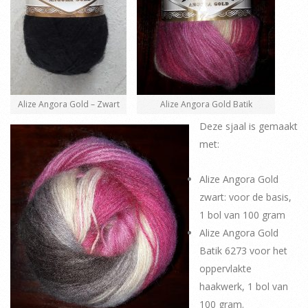
Alize Angora Gold – Zwart
Alize Angora Gold Batik
Deze sjaal is gemaakt
met:
Alize Angora Gold
zwart: voor de basis,
1 bol van 100 gram
Alize Angora Gold
Batik 6273 voor het
oppervlakte
haakwerk, 1 bol van
100 gram.