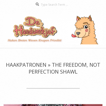
Search
Skip
to
content
De
Secondary
Handwerkjuf
Navigation
Menu
HAAKPATRONEN »
THE FREEDOM, NOT
PERFECTION SHAWL