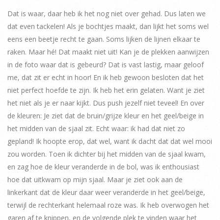
Dat is waar, daar heb ik het nog niet over gehad. Dus laten we
dat even tackelen! Als je bochtjes maakt, dan lijkt het soms wel
eens een beetje recht te gaan. Soms lijken de lijnen elkaar te
raken. Maar hé! Dat maakt niet uit! Kan je de plekken aanwijzen
in de foto waar dat is gebeurd? Dat is vast lastig, maar geloof
me, dat zit er echt in hoor! En ik heb gewoon besloten dat het
niet perfect hoefde te zijn. Ik heb het erin gelaten. Want je ziet
het niet als je er naar kijkt. Dus push jezelf niet teveel! En over
de kleuren: Je ziet dat de bruin/grijze kleur en het geel/beige in
het midden van de sjaal zit. Echt waar: ik had dat niet zo
gepland! Ik hoopte erop, dat wel, want ik dacht dat dat wel mooi
zou worden. Toen ik dichter bij het midden van de sjaal kwam,
en zag hoe de kleur veranderde in de bol, was ik enthousiast
hoe dat uitkwam op mijn sjaal. Maar je ziet ook aan de
linkerkant dat de kleur daar weer veranderde in het geel/beige,
terwijl de rechterkant helemaal roze was. Ik heb overwogen het
garen af te knippen, en de volgende plek te vinden waar het