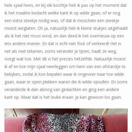
hele sjaal heen, en bij elk bochtje heb ik pas op het moment dat
ik het maakte bedacht welke kant ik op wilde gaan, of er nog
een extra steekje nodig was, of dat ik misschien een steekje
moest weglaten. Oh ja, natuurlijk heb ik kleine stukjes uitgehaald
als ik het niet mooi vond, en dan deed ik het overnieuw op een
iets andere manier. En dat is echt niet fout of verkeerd! Het is
net als met tekenen, soms verander je lijnen, haalt ze weg,
voegt wat toe. Met dit is het precies hetzelfde. Natuurlijk moest
ik af en toe mijn sjaal neerleggen om hem van een afstandje te
bekijken, zodat ik kon bepalen waar ik ongeveer naar toe wilde
gaan, waar er open plekken waren die ik wilde opvullen. En soms
veranderde ik dan alsnog van gedachten en ging een andere
kant op. Maar dat is het leuke eraan: je kan gewoon los gaan.