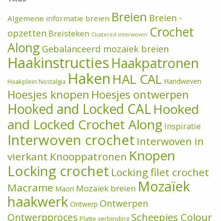
Breien
Breien -
Algemene informatie breien
Crochet
opzetten
Breisteken
Clustered interwoven
Along
Gebalanceerd mozaïek breien
Haakinstructies
Haakpatronen
Haken
HAL CAL
Handweven
Haakplein Nostalgia
Hoesjes knopen
Hoesjes ontwerpen
Hooked and Locked CAL
Hooked
and Locked Crochet Along
Inspiratie
Interwoven crochet
Interwoven in
Knopen
vierkant
Knooppatronen
Locking crochet
Locking filet crochet
Mozaïek
Macrame
Mozaïek breien
Maori
haakwerk
Ontwerpen
Ontwerp
Scheepjes Colour
Ontwerpproces
Platte verbinding