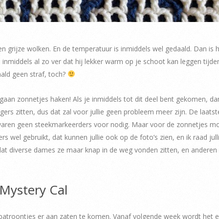
n grijze wolken. En de temperatuur is inmiddels wel gedaald. Dan is
middels al zo ver dat hij lekker warm op je schoot kan leggen tijde
aald geen straf, toch?
aan zonnetjes haken! Als je inmiddels tot dit deel bent gekomen, d
gers zitten, dus dat zal voor jullie geen probleem meer zijn. De laatst
 waren geen steekmarkeerders voor nodig. Maar voor de zonnetjes mo
wel gebruikt, dat kunnen jullie ook op de foto’s zien, en ik raad jull
en dat diverse dames ze maar knap in de weg vonden zitten, en andere
 Mystery Cal
 patroontjes er aan zaten te komen. Vanaf volgende week wordt het 