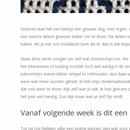
Gisteren was het een beetje een grauwe dag, met regen, e
een warme deken gewoon lekker om te doen. De deken is in
haken. Als je net zo’n koukleum bent als ik, dan is dat bep
Maar deze week voegen we zelf wat zonneschijn toe. We g
het interwoven of locking crochet toch wel aardig in de vin
patroontjes waren lekker simpel te onthouden, dus daar
weer wat meer worden geteld. Ik heb mijn steekmarkeerders 
dat ook weer te doen. Kijk zelf wat je wilt, ik heb gelez
het juist wel handig. Dus kijk maar wat je zelf fijn vindt.
Vanaf volgende week is dit een
Tot nu toe hebben jullie een beetje kunnen zien wat voor