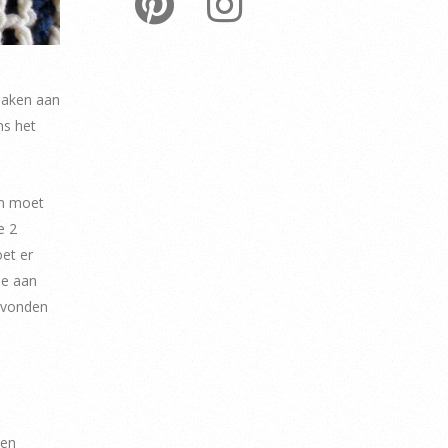
 haken aan
ns het
an moet
e 2
et er
ie aan
n vonden
een