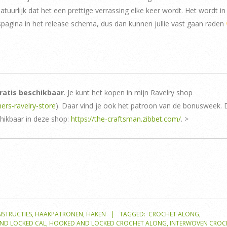
uurlijk dat het een prettige verrassing elke keer wordt. Het wordt in
spagina in het release schema, dus dan kunnen jullie vast gaan raden
ratis beschikbaar
. Je kunt het kopen in mijn Ravelry shop
ers-ravelry-store
). Daar vind je ook het patroon van de bonusweek. 
chikbaar in deze shop:
https://the-craftsman.zibbet.com/
. >
NSTRUCTIES
,
HAAKPATRONEN
,
HAKEN
TAGGED:
CROCHET ALONG
,
ND LOCKED CAL
,
HOOKED AND LOCKED CROCHET ALONG
,
INTERWOVEN CROC