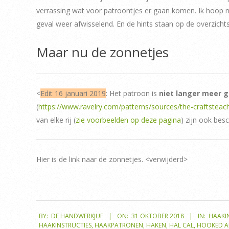
verrassing wat voor patroontjes er gaan komen. Ik hoop nat
geval weer afwisselend. En de hints staan op de overzicht
Maar nu de zonnetjes
<
Edit 16 januari 2019
: Het patroon is
niet langer meer g
(
https://www.ravelry.com/patterns/sources/the-craftsteach
van elke rij (
zie voorbeelden op deze pagina
) zijn ook bes
Hier is de link naar de zonnetjes. <verwijderd>
2018-
BY:
DE HANDWERKJUF
ON:
31 OKTOBER 2018
IN:
HAAKI
10-
HAAKINSTRUCTIES
,
HAAKPATRONEN
,
HAKEN
,
HAL CAL
,
HOOKED A