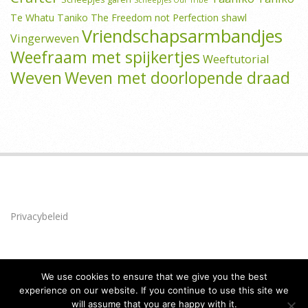
Scheepjes Our Tribe
Te Whatu Taniko
The Freedom not Perfection shawl
Vriendschapsarmbandjes
Vingerweven
Weefraam met spijkertjes
Weeftutorial
Weven
Weven met doorlopende draad
Privacybeleid
We use cookies to ensure that we give you the best
experience on our website. If you continue to use this site we
will assume that you are happy with it.