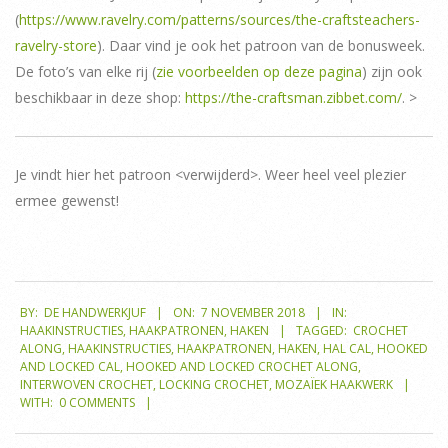
(
https://www.ravelry.com/patterns/sources/the-craftsteachers-
ravelry-store
). Daar vind je ook het patroon van de bonusweek.
De foto’s van elke rij (
zie voorbeelden op deze pagina
) zijn ook
beschikbaar in deze shop:
https://the-craftsman.zibbet.com/
. >
Je vindt hier het patroon <verwijderd>. Weer heel veel plezier
ermee gewenst!
2018-
BY:
DE HANDWERKJUF
ON:
7 NOVEMBER 2018
IN:
11-
HAAKINSTRUCTIES
,
HAAKPATRONEN
,
HAKEN
TAGGED:
CROCHET
07
ALONG
,
HAAKINSTRUCTIES
,
HAAKPATRONEN
,
HAKEN
,
HAL CAL
,
HOOKED
AND LOCKED CAL
,
HOOKED AND LOCKED CROCHET ALONG
,
INTERWOVEN CROCHET
,
LOCKING CROCHET
,
MOZAÏEK HAAKWERK
WITH:
0 COMMENTS