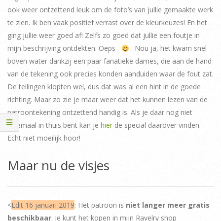
ook weer ontzettend leuk om de foto’s van jullie gemaakte werk
te zien. Ik ben vaak positief verrast over de kleurkeuzes! En het
ging jullie weer goed af! Zelfs zo goed dat jullie een foutje in
mijn beschrijving ontdekten. Oeps
. Nou ja, het kwam snel
boven water dankzij een paar fanatieke dames, die aan de hand
van de tekening ook precies konden aanduiden waar de fout zat.
De tellingen klopten wel, dus dat was al een hint in de goede
richting. Maar zo zie je maar weer dat het kunnen lezen van de
patroontekening ontzettend handig is. Als je daar nog niet
helemaal in thuis bent kan je
hier
de special daarover vinden.
Echt niet moeilijk hoor!
Maar nu de visjes
<
Edit 16 januari 2019
: Het patroon is
niet langer meer gratis
beschikbaar
. Je kunt het kopen in mijn Ravelry shop