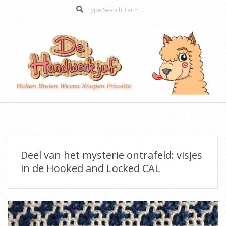
Search
Skip
to
content
De
Secondary
Handwerkjuf
Navigation
Menu
Deel van het mysterie ontrafeld: visjes
in de Hooked and Locked CAL