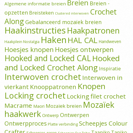
Breien
Breien -
Algemene informatie breien
Crochet
opzetten
Breisteken
Clustered interwoven
Along
Gebalanceerd mozaïek breien
Haakinstructies
Haakpatronen
Haken
HAL CAL
Handweven
Haakplein Nostalgia
Hoesjes knopen
Hoesjes ontwerpen
Hooked and Locked CAL
Hooked
and Locked Crochet Along
Inspiratie
Interwoven crochet
Interwoven in
Knopen
vierkant
Knooppatronen
Locking crochet
Locking filet crochet
Mozaïek
Macrame
Mozaïek breien
Maori
haakwerk
Ontwerpen
Ontwerp
Scheepjes Colour
Ontwerpproces
Platte verbinding
Crafter
Taaniko
Taniko
Scheepjes garen