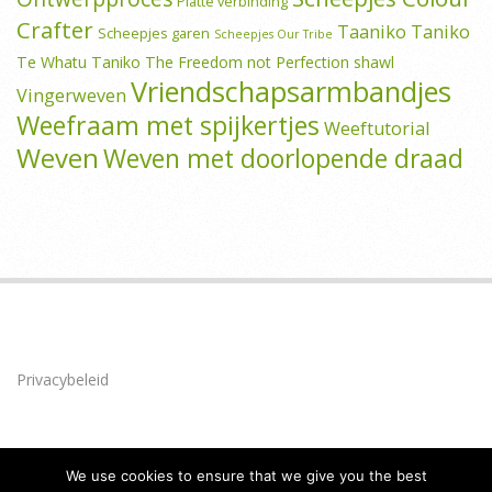
Platte verbinding
Crafter
Taaniko
Taniko
Scheepjes garen
Scheepjes Our Tribe
Te Whatu Taniko
The Freedom not Perfection shawl
Vriendschapsarmbandjes
Vingerweven
Weefraam met spijkertjes
Weeftutorial
Weven
Weven met doorlopende draad
Privacybeleid
We use cookies to ensure that we give you the best