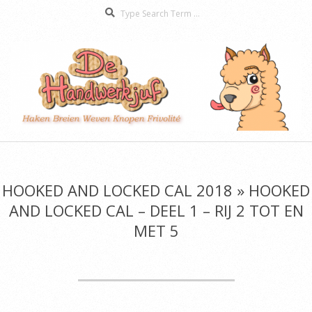
Search
Skip
to
content
De
Secondary
Handwerkjuf
Navigation
Menu
HOOKED AND LOCKED CAL 2018 »
HOOKED
AND LOCKED CAL – DEEL 1 – RIJ 2 TOT EN
MET 5