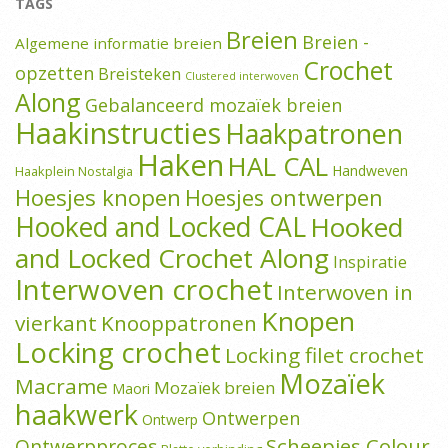
TAGS
Breien
Breien -
Algemene informatie breien
Crochet
opzetten
Breisteken
Clustered interwoven
Along
Gebalanceerd mozaïek breien
Haakinstructies
Haakpatronen
Haken
HAL CAL
Handweven
Haakplein Nostalgia
Hoesjes knopen
Hoesjes ontwerpen
Hooked and Locked CAL
Hooked
and Locked Crochet Along
Inspiratie
Interwoven crochet
Interwoven in
Knopen
vierkant
Knooppatronen
Locking crochet
Locking filet crochet
Mozaïek
Macrame
Mozaïek breien
Maori
haakwerk
Ontwerpen
Ontwerp
Scheepjes Colour
Ontwerpproces