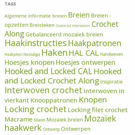
TAGS
Breien
Breien -
Algemene informatie breien
Crochet
opzetten
Breisteken
Clustered interwoven
Along
Gebalanceerd mozaïek breien
Haakinstructies
Haakpatronen
Haken
HAL CAL
Handweven
Haakplein Nostalgia
Hoesjes knopen
Hoesjes ontwerpen
Hooked and Locked CAL
Hooked
and Locked Crochet Along
Inspiratie
Interwoven crochet
Interwoven in
Knopen
vierkant
Knooppatronen
Locking crochet
Locking filet crochet
Mozaïek
Macrame
Mozaïek breien
Maori
haakwerk
Ontwerpen
Ontwerp