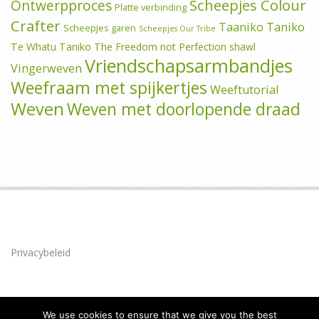
Scheepjes Colour
Ontwerpproces
Platte verbinding
Crafter
Taaniko
Taniko
Scheepjes garen
Scheepjes Our Tribe
Te Whatu Taniko
The Freedom not Perfection shawl
Vriendschapsarmbandjes
Vingerweven
Weefraam met spijkertjes
Weeftutorial
Weven
Weven met doorlopende draad
Privacybeleid
We use cookies to ensure that we give you the best