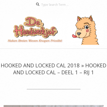
Search
Skip
to
content
De
Secondary
Handwerkjuf
Navigation
Menu
HOOKED AND LOCKED CAL 2018 »
HOOKED
AND LOCKED CAL – DEEL 1 – RIJ 1