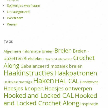
Spijkertjes weefraam
Uncategorized
Weefraam
Weven
TAGS
Breien
Breien -
Algemene informatie breien
Crochet
opzetten
Breisteken
Clustered interwoven
Along
Gebalanceerd mozaïek breien
Haakinstructies
Haakpatronen
Haken
HAL CAL
Handweven
Haakplein Nostalgia
Hoesjes knopen
Hoesjes ontwerpen
Hooked and Locked CAL
Hooked
and Locked Crochet Along
Inspiratie