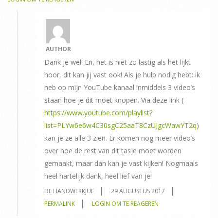
AUTHOR
Dank je wel! En, het is niet zo lastig als het lijkt
hoor, dit kan jij vast ook! Als je hulp nodig hebt: ik
heb op mijn YouTube kanaal inmiddels 3 video’s
staan hoe je dit moet knopen. Via deze link (
https://www.youtube.com/playlist?
list=PLYw6e6w4C30sgC25aaT8CzUJgcWawYT2q
)
kan je ze alle 3 zien. Er komen nog meer video’s
over hoe de rest van dit tasje moet worden
gemaakt, maar dan kan je vast kijken! Nogmaals
heel hartelijk dank, heel lief van je!
DE HANDWERKJUF
29 AUGUSTUS 2017
PERMALINK
LOGIN OM TE REAGEREN