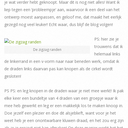
je wat verder hebt geknoopt. Maar dit is nog niet alles! Want ik
liep tegen een ‘probleempje’ aan, waarvoor ik een deel van het
ontwerp moest aanpassen, en geloof me, dat maakt het eerlijk
gezegd nog veel leuker! Echt waar, dus blijf de blog volgen!
PS: hier zie je
trouwens dat ik
De zigzag randen
helemaal links
de linkerrand in een v-vorm naar naar beneden werk, omdat ik
de draden links daarvan pas kan knopen als de cirkel wordt
gesloten!
PS PS: en leg knopen in de draden waar je niet mee werkt! Ik pak
elke keer een bundeltje van 4 draden van een groepje waar ik
mee heb gewerkt en leg er een makkelijk los te maken knoop in.
Doe jezelf een plezier en doe dit alsjeblieft, want voor je het
weet heb je een onontwarbare kluwen draad, en het zou erg zijn
als je je project niet kan afmaken! Op deze manier werkt het het