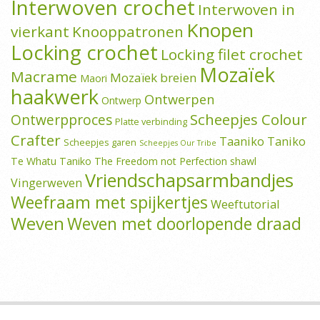
Interwoven crochet
Interwoven in
Knopen
vierkant
Knooppatronen
Locking crochet
Locking filet crochet
Mozaïek
Macrame
Mozaïek breien
Maori
haakwerk
Ontwerpen
Ontwerp
Scheepjes Colour
Ontwerpproces
Platte verbinding
Crafter
Taaniko
Taniko
Scheepjes garen
Scheepjes Our Tribe
Te Whatu Taniko
The Freedom not Perfection shawl
Vriendschapsarmbandjes
Vingerweven
Weefraam met spijkertjes
Weeftutorial
Weven
Weven met doorlopende draad