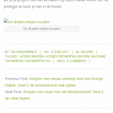
prettigst en kom je niet in de knoei!
De draden netjes houden
2017-
BY:
DE HANDWERKJUF
ON:
12 JUNI 2017
IN:
KNOPEN
06-
TAGGED:
HOESJES KNOPEN
,
HOESJES ONTWERPEN
,
KNOPEN
,
MACRAME
,
12
ONTWERPEN
,
ONTWERPPROCES
WITH:
5 COMMENTS
Previous Post:
Knopen: een nieuw ontwerp voor een hoesje
maken. Deel 5: de bovenrand en wat opties
Next Post:
Knopen: een tasje met een blokjesmotief. Deel 2:
de cirkel sluiten