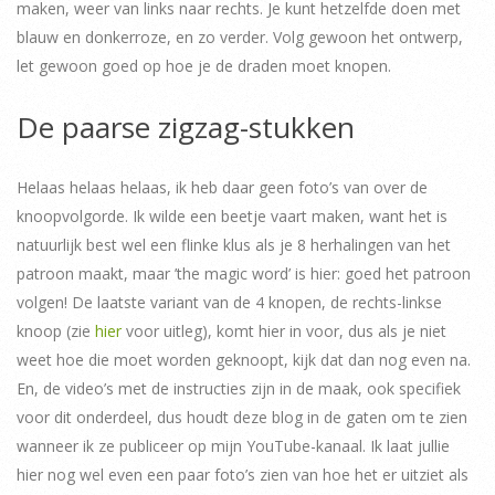
maken, weer van links naar rechts. Je kunt hetzelfde doen met
blauw en donkerroze, en zo verder. Volg gewoon het ontwerp,
let gewoon goed op hoe je de draden moet knopen.
De paarse zigzag-stukken
Helaas helaas helaas, ik heb daar geen foto’s van over de
knoopvolgorde. Ik wilde een beetje vaart maken, want het is
natuurlijk best wel een flinke klus als je 8 herhalingen van het
patroon maakt, maar ’the magic word’ is hier: goed het patroon
volgen! De laatste variant van de 4 knopen, de rechts-linkse
knoop (zie
hier
voor uitleg), komt hier in voor, dus als je niet
weet hoe die moet worden geknoopt, kijk dat dan nog even na.
En, de video’s met de instructies zijn in de maak, ook specifiek
voor dit onderdeel, dus houdt deze blog in de gaten om te zien
wanneer ik ze publiceer op mijn YouTube-kanaal. Ik laat jullie
hier nog wel even een paar foto’s zien van hoe het er uitziet als