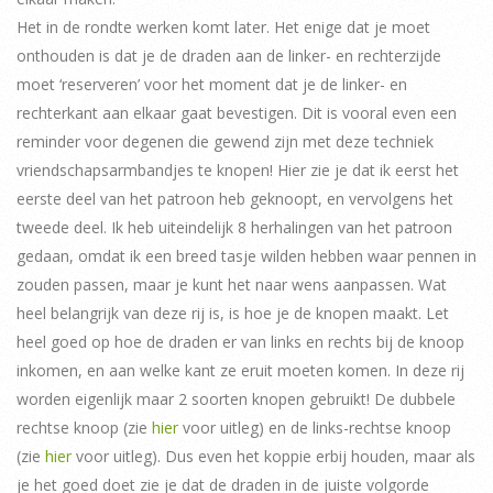
Het in de rondte werken komt later. Het enige dat je moet
onthouden is dat je de draden aan de linker- en rechterzijde
moet ‘reserveren’ voor het moment dat je de linker- en
rechterkant aan elkaar gaat bevestigen. Dit is vooral even een
reminder voor degenen die gewend zijn met deze techniek
vriendschapsarmbandjes te knopen! Hier zie je dat ik eerst het
eerste deel van het patroon heb geknoopt, en vervolgens het
tweede deel. Ik heb uiteindelijk 8 herhalingen van het patroon
gedaan, omdat ik een breed tasje wilden hebben waar pennen in
zouden passen, maar je kunt het naar wens aanpassen. Wat
heel belangrijk van deze rij is, is hoe je de knopen maakt. Let
heel goed op hoe de draden er van links en rechts bij de knoop
inkomen, en aan welke kant ze eruit moeten komen. In deze rij
worden eigenlijk maar 2 soorten knopen gebruikt! De dubbele
rechtse knoop (zie
hier
voor uitleg) en de links-rechtse knoop
(zie
hier
voor uitleg). Dus even het koppie erbij houden, maar als
je het goed doet zie je dat de draden in de juiste volgorde