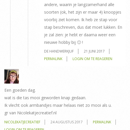
andere, waarin je langzamerhand alle
soorten (ok, het zijn er maar 4) knoopjes
voorbij ziet komen. Ik heb ze stap voor
stap beschreven, dus dat moet lukken. En
je zal zien: je hebt er daarna weer een
nieuwe hobby bij 🙂 !
DE HANDWERKJUF
21 JUNI 2017
PERMALINK
LOGIN OM TE REAGEREN
Een goeden dag.
wat is die tas mooi geworden knap gedaan.
Ik vlecht ook armbandjes maar helaas niet zo mooi als u.
gr van Nicolekatjecreatief.nl
NICOLEKATJECREATIEF
24 AUGUSTUS 2017
PERMALINK
LOGIN OM TE REAGEREN