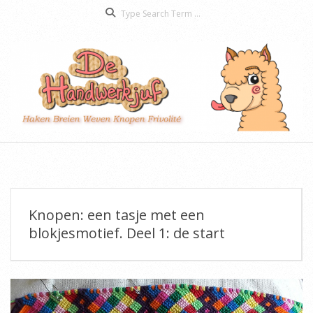
Search
Skip
to
content
De
Secondary
Handwerkjuf
Navigation
Menu
Knopen: een tasje met een
blokjesmotief. Deel 1: de start