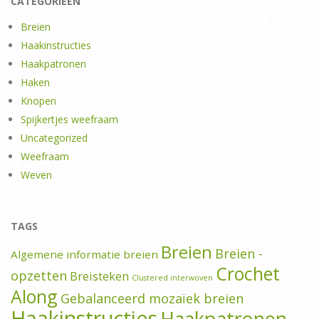
CATEGORIEËN
Breien
Haakinstructies
Haakpatronen
Haken
Knopen
Spijkertjes weefraam
Uncategorized
Weefraam
Weven
TAGS
Breien
Breien -
Algemene informatie breien
Crochet
opzetten
Breisteken
Clustered interwoven
Along
Gebalanceerd mozaïek breien
Haakinstructies
Haakpatronen