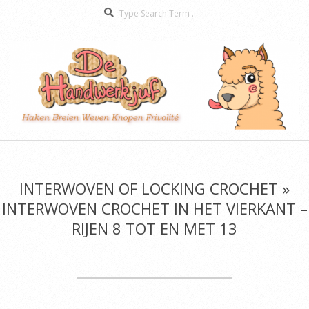
Search
Skip
to
content
De
Secondary
Handwerkjuf
Navigation
Menu
INTERWOVEN OF LOCKING CROCHET »
INTERWOVEN CROCHET IN HET VIERKANT –
RIJEN 8 TOT EN MET 13