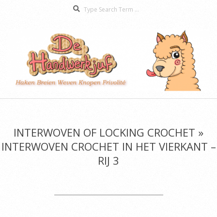
Search
Skip
to
content
De
Secondary
Handwerkjuf
Navigation
Menu
INTERWOVEN OF LOCKING CROCHET »
INTERWOVEN CROCHET IN HET VIERKANT –
RIJ 3