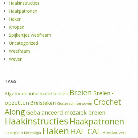
Haakinstructies
Haakpatronen
Haken
Knopen
Spijkertjes weefraam
Uncategorized
Weefraam
Weven
TAGS
Breien
Breien -
Algemene informatie breien
Crochet
opzetten
Breisteken
Clustered interwoven
Along
Gebalanceerd mozaïek breien
Haakinstructies
Haakpatronen
Haken
HAL CAL
Handweven
Haakplein Nostalgia