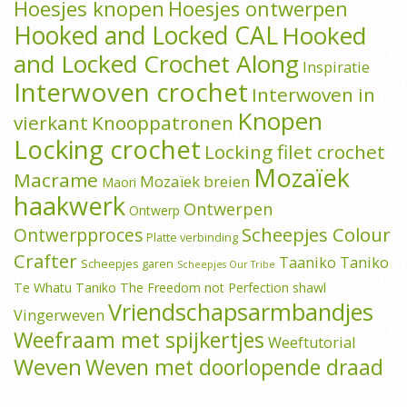
Hoesjes knopen
Hoesjes ontwerpen
Hooked and Locked CAL
Hooked
and Locked Crochet Along
Inspiratie
Interwoven crochet
Interwoven in
Knopen
vierkant
Knooppatronen
Locking crochet
Locking filet crochet
Mozaïek
Macrame
Mozaïek breien
Maori
haakwerk
Ontwerpen
Ontwerp
Scheepjes Colour
Ontwerpproces
Platte verbinding
Crafter
Taaniko
Taniko
Scheepjes garen
Scheepjes Our Tribe
Te Whatu Taniko
The Freedom not Perfection shawl
Vriendschapsarmbandjes
Vingerweven
Weefraam met spijkertjes
Weeftutorial
Weven
Weven met doorlopende draad