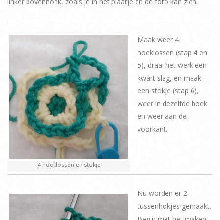
linker bovenhoek, zoals je in het plaatje en de foto kan zien.
Maak weer 4
hoeklossen (stap 4 en
5), draai het werk een
kwart slag, en maak
een stokje (stap 6),
weer in dezelfde hoek
en weer aan de
voorkant.
4 hoeklossen en stokje
Nu worden er 2
tussenhokjes gemaakt.
Begin met het maken