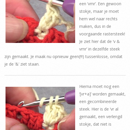
een ‘vmr’. Een gewoon
stokje, maar je moet
hem wel naar rechts
maken, dus in de
voorgaande rastersteek!
Je ziet hier dat de ‘v &
vmr’ in dezelfde steek
zijn gemaakt. Je maak nu opnieuw geen(!!!) tussenlosse, omdat
je de ‘&’ ziet staan.
Hierna moet nog een
‘[vr+a]’ worden gemaakt,
een gecombineerde
steek. Hier is de ‘vr al
gemaakt, een verlengd
stokje, dat niet is