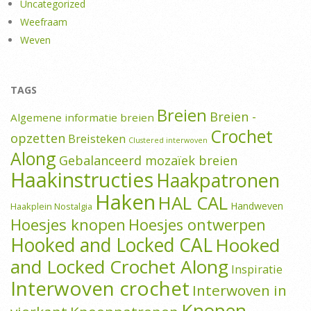
Uncategorized
Weefraam
Weven
TAGS
Breien
Breien -
Algemene informatie breien
Crochet
opzetten
Breisteken
Clustered interwoven
Along
Gebalanceerd mozaïek breien
Haakinstructies
Haakpatronen
Haken
HAL CAL
Handweven
Haakplein Nostalgia
Hoesjes knopen
Hoesjes ontwerpen
Hooked and Locked CAL
Hooked
and Locked Crochet Along
Inspiratie
Interwoven crochet
Interwoven in
Knopen