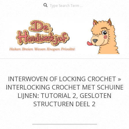
Search
Skip
to
content
De
Secondary
Handwerkjuf
Navigation
Menu
INTERWOVEN OF LOCKING CROCHET »
INTERLOCKING CROCHET MET SCHUINE
LIJNEN: TUTORIAL 2, GESLOTEN
STRUCTUREN DEEL 2