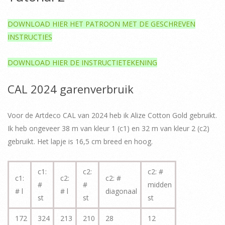
DOWNLOAD HIER HET PATROON MET DE GESCHREVEN
INSTRUCTIES
DOWNLOAD HIER DE INSTRUCTIETEKENING
CAL 2024 garenverbruik
Voor de Artdeco CAL van 2024 heb ik Alize Cotton Gold gebruikt.
Ik heb ongeveer 38 m van kleur 1 (c1) en 32 m van kleur 2 (c2)
gebruikt. Het lapje is 16,5 cm breed en hoog.
c1:
c2:
c2: #
c1:
c2:
c2: #
#
#
midden
# l
# l
diagonaal
st
st
st
172
324
213
210
28
12