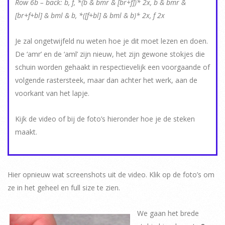
Row 6b – back: b, f, *(b & bmr & [br+f])* 2x, b & bmr &
[br+f+bl] & bml & b, *([f+bl] & bml & b)* 2x, f 2x
Je zal ongetwijfeld nu weten hoe je dit moet lezen en doen.
De ‘amr’ en de ‘aml’ zijn nieuw, het zijn gewone stokjes die
schuin worden gehaakt in respectievelijk een voorgaande of
volgende rastersteek, maar dan achter het werk, aan de
voorkant van het lapje.
Kijk de video of bij de foto’s hieronder hoe je de steken
maakt.
Hier opnieuw wat screenshots uit de video. Klik op de foto’s om
ze in het geheel en full size te zien.
We gaan het brede