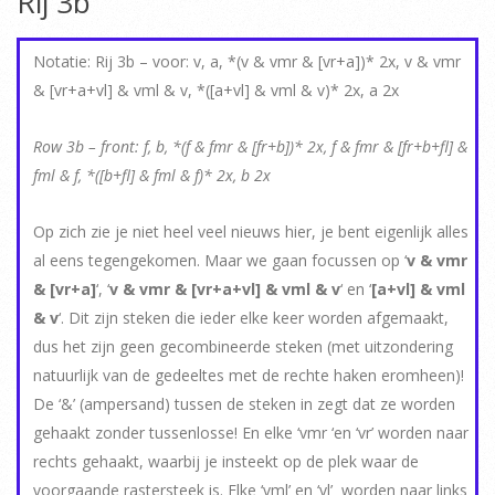
Rij 3b
Notatie: Rij 3b – voor: v, a, *(v & vmr & [vr+a])* 2x, v & vmr
& [vr+a+vl] & vml & v, *([a+vl] & vml & v)* 2x, a 2x
Row 3b – front: f, b, *(f & fmr & [fr+b])* 2x, f & fmr & [fr+b+fl] &
fml & f, *([b+fl] & fml & f)* 2x, b 2x
Op zich zie je niet heel veel nieuws hier, je bent eigenlijk alles
al eens tegengekomen. Maar we gaan focussen op ‘
v & vmr
& [vr+a]
‘, ‘
v & vmr & [vr+a+vl] & vml & v
‘ en ‘
[a+vl] & vml
& v
‘. Dit zijn steken die ieder elke keer worden afgemaakt,
dus het zijn geen gecombineerde steken (met uitzondering
natuurlijk van de gedeeltes met de rechte haken eromheen)!
De ‘&’ (ampersand) tussen de steken in zegt dat ze worden
gehaakt zonder tussenlosse! En elke ‘vmr ‘en ‘vr’ worden naar
rechts gehaakt, waarbij je insteekt op de plek waar de
voorgaande rastersteek is. Elke ‘vml’ en ‘vl’ worden naar links