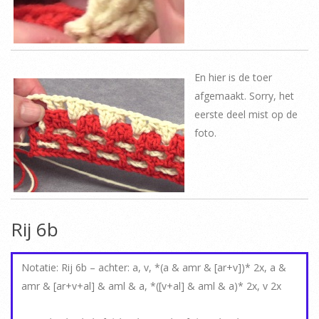
En hier is de toer
afgemaakt. Sorry, het
eerste deel mist op de
foto.
Rij 6b
Notatie: Rij 6b – achter: a, v, *(a & amr & [ar+v])* 2x, a &
amr & [ar+v+al] & aml & a, *([v+al] & aml & a)* 2x, v 2x