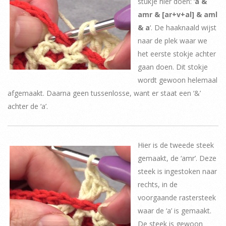
stukje hier doen: ‘
a &
amr & [ar+v+al] & aml
& a
‘. De haaknaald wijst
naar de plek waar we
het eerste stokje achter
gaan doen. Dit stokje
wordt gewoon helemaal
afgemaakt. Daarna geen tussenlosse, want er staat een ‘&’
achter de ‘a’.
Hier is de tweede steek
gemaakt, de ‘amr’. Deze
steek is ingestoken naar
rechts, in de
voorgaande rastersteek
waar de ‘a’ is gemaakt.
De steek is gewoon