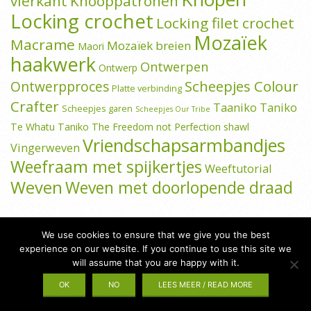
vierkant
Knooppatronen
Locking crochet
Locking filet crochet
Mozaïek
Macrame
Mozaïek breien
Maori
haakwerk
Ontwerpen
Ontwerp
Scheepjes Colour
Ontwerpproces
Platte verbinding
Crafter
Taaniko
Taniko
Scheepjes garen
Scheepjes Our Tribe
Te Whatu Taniko
The Freedom not Perfection shawl
Vriendschapsarmbandjes
Vingerweven
Weefraam met spijkertjes
Weeftutorial
Weven
Weven met doorlopende draad
We use cookies to ensure that we give you the best
experience on our website. If you continue to use this site we
will assume that you are happy with it.
OK
NO
LEES MEER / READ MORE