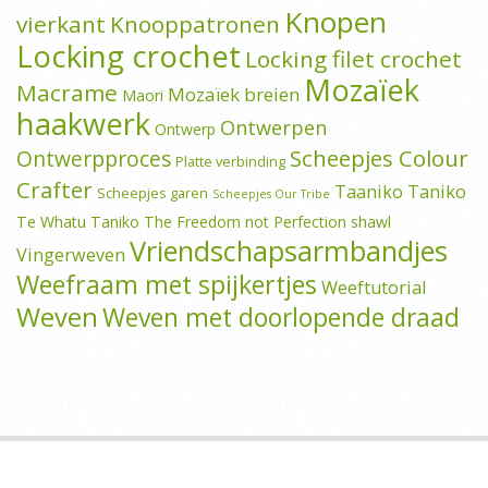
Knopen
vierkant
Knooppatronen
Locking crochet
Locking filet crochet
Mozaïek
Macrame
Mozaïek breien
Maori
haakwerk
Ontwerpen
Ontwerp
Scheepjes Colour
Ontwerpproces
Platte verbinding
Crafter
Taaniko
Taniko
Scheepjes garen
Scheepjes Our Tribe
Te Whatu Taniko
The Freedom not Perfection shawl
Vriendschapsarmbandjes
Vingerweven
Weefraam met spijkertjes
Weeftutorial
Weven
Weven met doorlopende draad