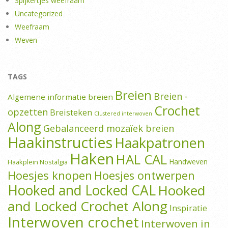
Spijkertjes weefraam
Uncategorized
Weefraam
Weven
TAGS
Breien
Breien -
Algemene informatie breien
Crochet
opzetten
Breisteken
Clustered interwoven
Along
Gebalanceerd mozaïek breien
Haakinstructies
Haakpatronen
Haken
HAL CAL
Handweven
Haakplein Nostalgia
Hoesjes knopen
Hoesjes ontwerpen
Hooked and Locked CAL
Hooked
and Locked Crochet Along
Inspiratie
Interwoven crochet
Interwoven in