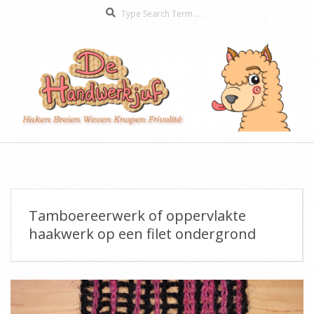
Search
Skip
to
content
De
Secondary
Handwerkjuf
Navigation
Menu
Tamboereerwerk of oppervlakte
haakwerk op een filet ondergrond