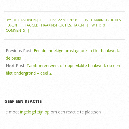
2018-
BY:
DE HANDWERKJUF
ON:
22 MEI 2018
IN:
HAAKINSTRUCTIES
,
05-
HAKEN
TAGGED:
HAAKINSTRUCTIES
,
HAKEN
WITH:
0
22
COMMENTS
Previous Post:
Een driehoekige omslagdoek in filet haakwerk:
de basis
Next Post:
Tamboereerwerk of oppervlakte haakwerk op een
filet ondergrond – deel 2
GEEF EEN REACTIE
Je moet
ingelogd zijn op
om een reactie te plaatsen.