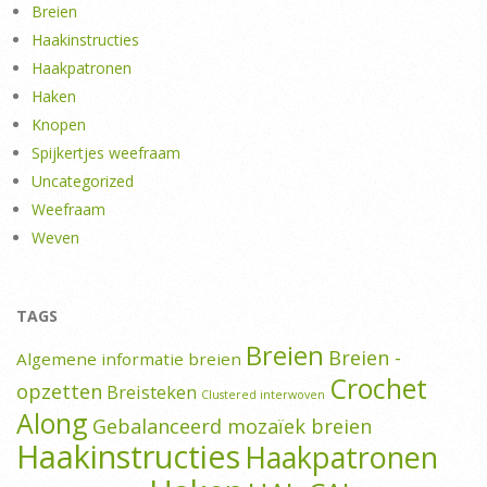
Breien
Haakinstructies
Haakpatronen
Haken
Knopen
Spijkertjes weefraam
Uncategorized
Weefraam
Weven
TAGS
Breien
Breien -
Algemene informatie breien
Crochet
opzetten
Breisteken
Clustered interwoven
Along
Gebalanceerd mozaïek breien
Haakinstructies
Haakpatronen