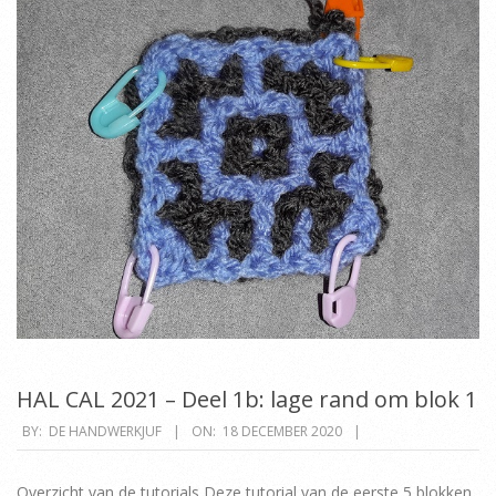
HAL CAL 2021 – Deel 1b: lage rand om blok 1
2020-
BY:
DE HANDWERKJUF
ON:
18 DECEMBER 2020
12-
18
Overzicht van de tutorials Deze tutorial van de eerste 5 blokken