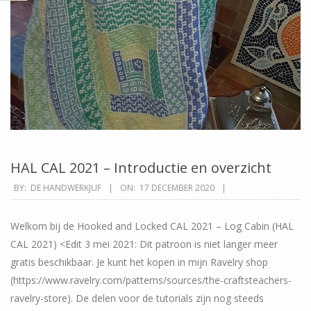
HAL CAL 2021 – Introductie en overzicht
2020-
BY:
DE HANDWERKJUF
ON:
17 DECEMBER 2020
12-
17
Welkom bij de Hooked and Locked CAL 2021 – Log Cabin (HAL
CAL 2021) <Edit 3 mei 2021: Dit patroon is niet langer meer
gratis beschikbaar. Je kunt het kopen in mijn Ravelry shop
(https://www.ravelry.com/patterns/sources/the-craftsteachers-
ravelry-store). De delen voor de tutorials zijn nog steeds