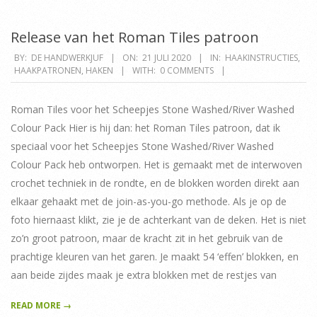
Release van het Roman Tiles patroon
2020-
BY:
DE HANDWERKJUF
ON:
21 JULI 2020
IN:
HAAKINSTRUCTIES
,
HAAKPATRONEN
,
HAKEN
WITH:
0 COMMENTS
07-
21
Roman Tiles voor het Scheepjes Stone Washed/River Washed
Colour Pack Hier is hij dan: het Roman Tiles patroon, dat ik
speciaal voor het Scheepjes Stone Washed/River Washed
Colour Pack heb ontworpen. Het is gemaakt met de interwoven
crochet techniek in de rondte, en de blokken worden direkt aan
elkaar gehaakt met de join-as-you-go methode. Als je op de
foto hiernaast klikt, zie je de achterkant van de deken. Het is niet
zo’n groot patroon, maar de kracht zit in het gebruik van de
prachtige kleuren van het garen. Je maakt 54 ‘effen’ blokken, en
aan beide zijdes maak je extra blokken met de restjes van
READ MORE →