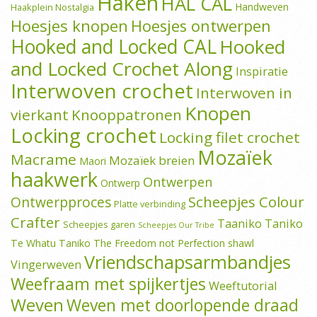
Haken
HAL CAL
Handweven
Haakplein Nostalgia
Hoesjes knopen
Hoesjes ontwerpen
Hooked and Locked CAL
Hooked
and Locked Crochet Along
Inspiratie
Interwoven crochet
Interwoven in
Knopen
vierkant
Knooppatronen
Locking crochet
Locking filet crochet
Mozaïek
Macrame
Mozaïek breien
Maori
haakwerk
Ontwerpen
Ontwerp
Scheepjes Colour
Ontwerpproces
Platte verbinding
Crafter
Taaniko
Taniko
Scheepjes garen
Scheepjes Our Tribe
Te Whatu Taniko
The Freedom not Perfection shawl
Vriendschapsarmbandjes
Vingerweven
Weefraam met spijkertjes
Weeftutorial
Weven
Weven met doorlopende draad