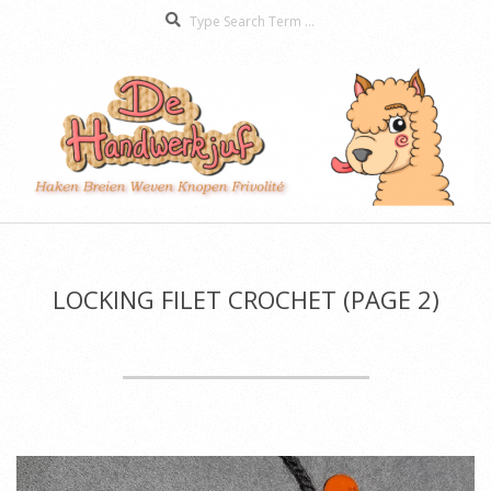
Search
Skip
to
content
De
Secondary
Handwerkjuf
Navigation
Menu
LOCKING FILET CROCHET
(PAGE 2)