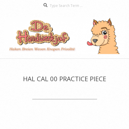
Search
Skip
to
content
De
Secondary
Handwerkjuf
Navigation
Menu
HAL CAL 00 PRACTICE PIECE