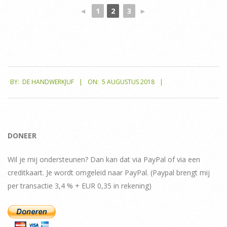
◄
1
2
3
►
2018-
BY:
DE HANDWERKJUF
ON:
5 AUGUSTUS 2018
08-
05
DONEER
Wil je mij ondersteunen? Dan kan dat via PayPal of via een
creditkaart. Je wordt omgeleid naar PayPal. (Paypal brengt mij
per transactie 3,4 % + EUR 0,35 in rekening)