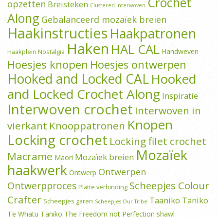
Crochet
opzetten
Breisteken
Clustered interwoven
Along
Gebalanceerd mozaïek breien
Haakinstructies
Haakpatronen
Haken
HAL CAL
Handweven
Haakplein Nostalgia
Hoesjes knopen
Hoesjes ontwerpen
Hooked and Locked CAL
Hooked
and Locked Crochet Along
Inspiratie
Interwoven crochet
Interwoven in
Knopen
vierkant
Knooppatronen
Locking crochet
Locking filet crochet
Mozaïek
Macrame
Mozaïek breien
Maori
haakwerk
Ontwerpen
Ontwerp
Scheepjes Colour
Ontwerpproces
Platte verbinding
Crafter
Taaniko
Taniko
Scheepjes garen
Scheepjes Our Tribe
Te Whatu Taniko
The Freedom not Perfection shawl