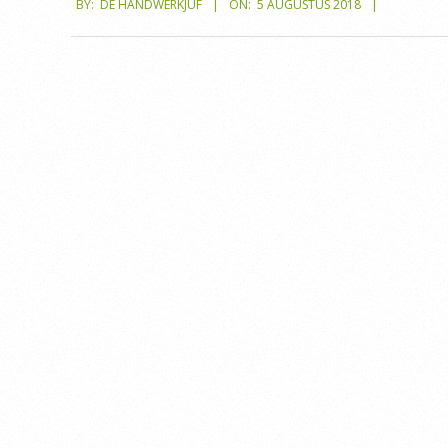
BY:
DE HANDWERKJUF
ON:
5 AUGUSTUS 2018
08-
05