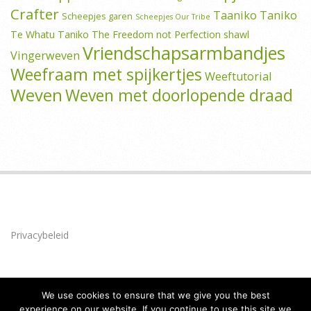
Crafter
Taaniko
Taniko
Scheepjes garen
Scheepjes Our Tribe
Te Whatu Taniko
The Freedom not Perfection shawl
Vriendschapsarmbandjes
Vingerweven
Weefraam met spijkertjes
Weeftutorial
Weven
Weven met doorlopende draad
Privacybeleid
We use cookies to ensure that we give you the best
experience on our website. If you continue to use this site we