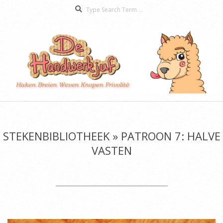
Search
Skip
to
content
De
Secondary
Handwerkjuf
Navigation
Menu
STEKENBIBLIOTHEEK »
PATROON 7: HALVE
VASTEN