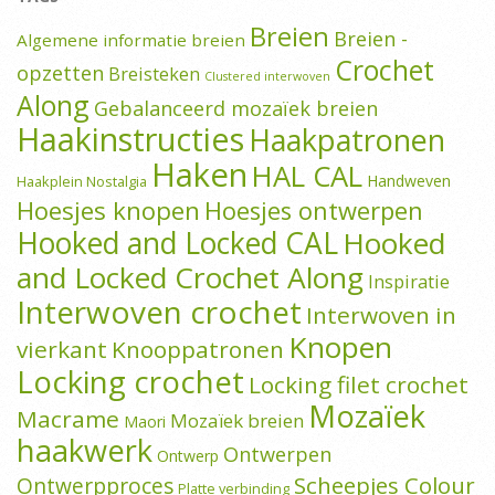
Breien
Breien -
Algemene informatie breien
Crochet
opzetten
Breisteken
Clustered interwoven
Along
Gebalanceerd mozaïek breien
Haakinstructies
Haakpatronen
Haken
HAL CAL
Handweven
Haakplein Nostalgia
Hoesjes knopen
Hoesjes ontwerpen
Hooked and Locked CAL
Hooked
and Locked Crochet Along
Inspiratie
Interwoven crochet
Interwoven in
Knopen
vierkant
Knooppatronen
Locking crochet
Locking filet crochet
Mozaïek
Macrame
Mozaïek breien
Maori
haakwerk
Ontwerpen
Ontwerp
Scheepjes Colour
Ontwerpproces
Platte verbinding