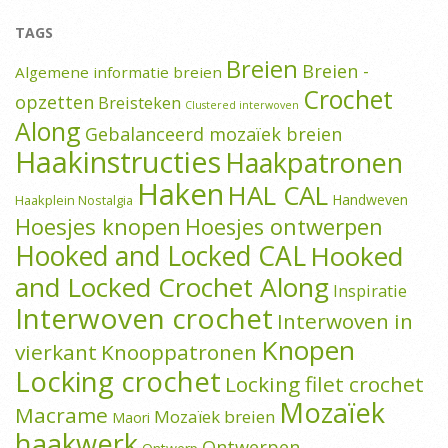
TAGS
Breien
Breien -
Algemene informatie breien
Crochet
opzetten
Breisteken
Clustered interwoven
Along
Gebalanceerd mozaïek breien
Haakinstructies
Haakpatronen
Haken
HAL CAL
Handweven
Haakplein Nostalgia
Hoesjes knopen
Hoesjes ontwerpen
Hooked and Locked CAL
Hooked
and Locked Crochet Along
Inspiratie
Interwoven crochet
Interwoven in
Knopen
vierkant
Knooppatronen
Locking crochet
Locking filet crochet
Mozaïek
Macrame
Mozaïek breien
Maori
haakwerk
Ontwerpen