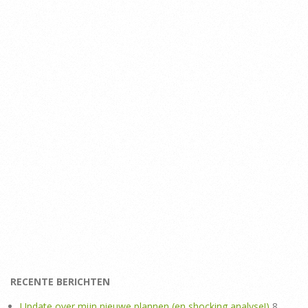
RECENTE BERICHTEN
Update over mijn nieuwe plannen (en shocking analyse!)
8