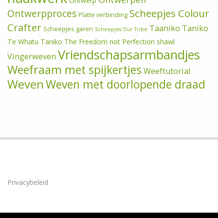
Ontwerp
Scheepjes Colour
Ontwerpproces
Platte verbinding
Crafter
Taaniko
Taniko
Scheepjes garen
Scheepjes Our Tribe
Te Whatu Taniko
The Freedom not Perfection shawl
Vriendschapsarmbandjes
Vingerweven
Weefraam met spijkertjes
Weeftutorial
Weven
Weven met doorlopende draad
Privacybeleid