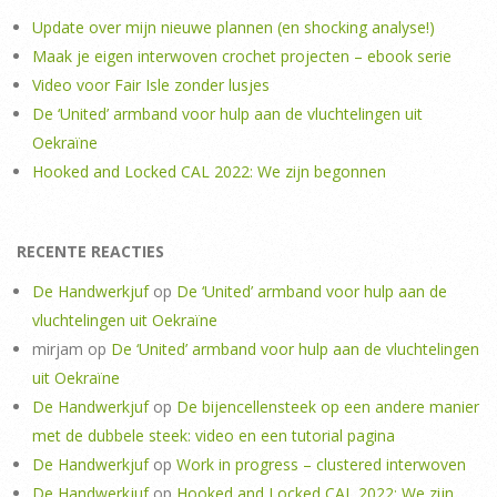
Update over mijn nieuwe plannen (en shocking analyse!)
Maak je eigen interwoven crochet projecten – ebook serie
Video voor Fair Isle zonder lusjes
De ‘United’ armband voor hulp aan de vluchtelingen uit
Oekraïne
Hooked and Locked CAL 2022: We zijn begonnen
RECENTE REACTIES
De Handwerkjuf
op
De ‘United’ armband voor hulp aan de
vluchtelingen uit Oekraïne
mirjam
op
De ‘United’ armband voor hulp aan de vluchtelingen
uit Oekraïne
De Handwerkjuf
op
De bijencellensteek op een andere manier
met de dubbele steek: video en een tutorial pagina
De Handwerkjuf
op
Work in progress – clustered interwoven
De Handwerkjuf
op
Hooked and Locked CAL 2022: We zijn