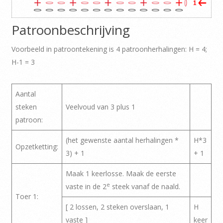
Patroonbeschrijving
Voorbeeld in patroontekening is 4 patroonherhalingen: H = 4;
H-1 = 3
Aantal
steken
Veelvoud van 3 plus 1
patroon:
(het gewenste aantal herhalingen *
H*3
Opzetketting:
3) + 1
+ 1
Maak 1 keerlosse. Maak de eerste
e
vaste in de 2
steek vanaf de naald.
Toer 1:
[ 2 lossen, 2 steken overslaan, 1
H
vaste ]
keer