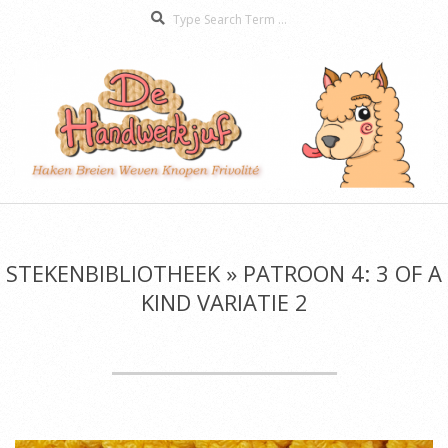
Search
Skip
to
content
De
Secondary
Handwerkjuf
Navigation
Menu
STEKENBIBLIOTHEEK »
PATROON 4: 3 OF A
KIND VARIATIE 2