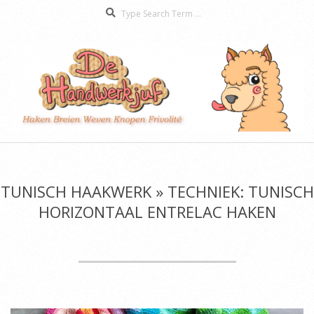
Search
Skip
to
content
De
Secondary
Handwerkjuf
Navigation
Menu
TUNISCH HAAKWERK »
TECHNIEK: TUNISCH
HORIZONTAAL ENTRELAC HAKEN