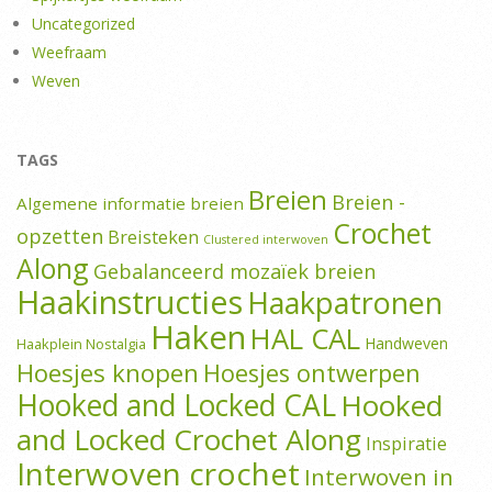
Uncategorized
Weefraam
Weven
TAGS
Breien
Breien -
Algemene informatie breien
Crochet
opzetten
Breisteken
Clustered interwoven
Along
Gebalanceerd mozaïek breien
Haakinstructies
Haakpatronen
Haken
HAL CAL
Handweven
Haakplein Nostalgia
Hoesjes knopen
Hoesjes ontwerpen
Hooked and Locked CAL
Hooked
and Locked Crochet Along
Inspiratie
Interwoven crochet
Interwoven in