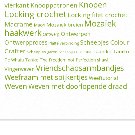
Knopen
vierkant
Knooppatronen
Locking crochet
Locking filet crochet
Mozaïek
Macrame
Mozaïek breien
Maori
haakwerk
Ontwerpen
Ontwerp
Scheepjes Colour
Ontwerpproces
Platte verbinding
Crafter
Taaniko
Taniko
Scheepjes garen
Scheepjes Our Tribe
Te Whatu Taniko
The Freedom not Perfection shawl
Vriendschapsarmbandjes
Vingerweven
Weefraam met spijkertjes
Weeftutorial
Weven
Weven met doorlopende draad