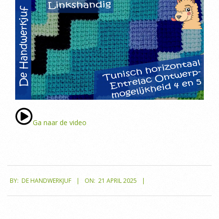
Ga naar de video
2025-
BY:
DE HANDWERKJUF
ON:
21 APRIL 2025
04-
21