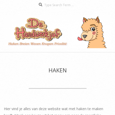
Search
Skip
to
content
De
Secondary
Handwerkjuf
Navigation
Menu
HAKEN
Hier vind je alles van deze website wat met haken te maken