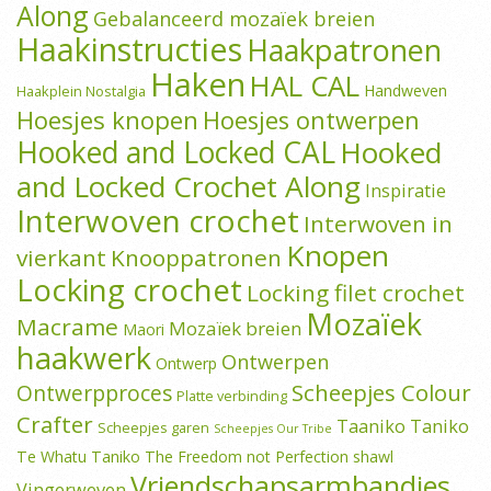
Along
Gebalanceerd mozaïek breien
Haakinstructies
Haakpatronen
Haken
HAL CAL
Handweven
Haakplein Nostalgia
Hoesjes knopen
Hoesjes ontwerpen
Hooked and Locked CAL
Hooked
and Locked Crochet Along
Inspiratie
Interwoven crochet
Interwoven in
Knopen
vierkant
Knooppatronen
Locking crochet
Locking filet crochet
Mozaïek
Macrame
Mozaïek breien
Maori
haakwerk
Ontwerpen
Ontwerp
Scheepjes Colour
Ontwerpproces
Platte verbinding
Crafter
Taaniko
Taniko
Scheepjes garen
Scheepjes Our Tribe
Te Whatu Taniko
The Freedom not Perfection shawl
Vriendschapsarmbandjes
Vingerweven