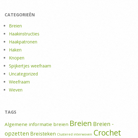
CATEGORIEËN
Breien
Haakinstructies
Haakpatronen
Haken
Knopen
Spijkertjes weefraam
Uncategorized
Weefraam
Weven
TAGS
Breien
Breien -
Algemene informatie breien
Crochet
opzetten
Breisteken
Clustered interwoven