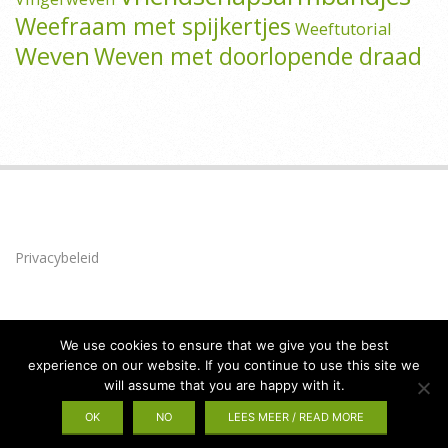
Weefraam met spijkertjes
Weeftutorial
Weven
Weven met doorlopende draad
Privacybeleid
We use cookies to ensure that we give you the best
experience on our website. If you continue to use this site we
will assume that you are happy with it.
Privacybeleid
Designed using
Brigsby
. Powered by
WordPress
.
OK
NO
LEES MEER / READ MORE