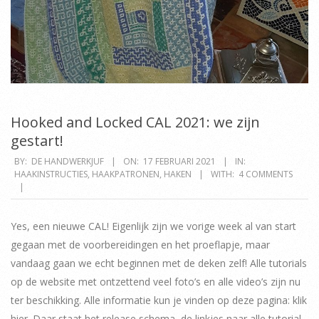
Hooked and Locked CAL 2021: we zijn
gestart!
2021-
BY:
DE HANDWERKJUF
ON:
17 FEBRUARI 2021
IN:
HAAKINSTRUCTIES
,
HAAKPATRONEN
,
HAKEN
WITH:
4 COMMENTS
02-
17
Yes, een nieuwe CAL! Eigenlijk zijn we vorige week al van start
gegaan met de voorbereidingen en het proeflapje, maar
vandaag gaan we echt beginnen met de deken zelf! Alle tutorials
op de website met ontzettend veel foto’s en alle video’s zijn nu
ter beschikking. Alle informatie kun je vinden op deze pagina: klik
hier. Daar staat het release schema, de linkjes naar alle tutorial