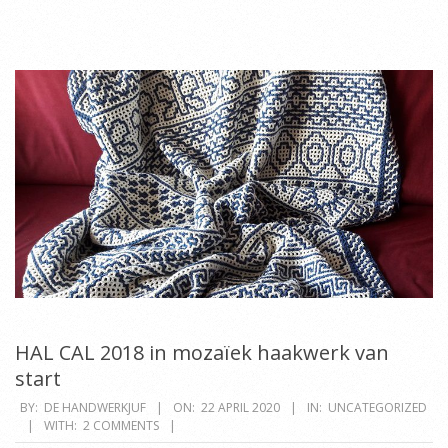
HAL CAL 2018 in mozaïek haakwerk van
start
2020-
BY:
DE HANDWERKJUF
ON:
22 APRIL 2020
IN:
UNCATEGORIZED
WITH:
2 COMMENTS
04-