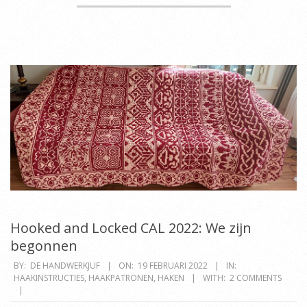
Hooked and Locked CAL 2022: We zijn
begonnen
2022-
BY:
DE HANDWERKJUF
ON:
19 FEBRUARI 2022
IN:
HAAKINSTRUCTIES
,
HAAKPATRONEN
,
HAKEN
WITH:
2 COMMENTS
02-
19