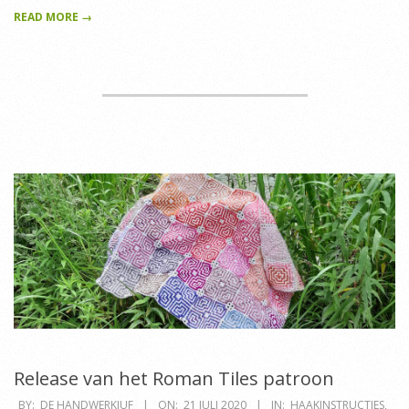
READ MORE →
Release van het Roman Tiles patroon
2020-
BY:
DE HANDWERKJUF
ON:
21 JULI 2020
IN:
HAAKINSTRUCTIES
,