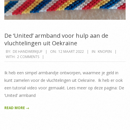
De ‘United’ armband voor hulp aan de
vluchtelingen uit Oekraïne
2022-
BY:
DE HANDWERKJUF
ON:
12 MAART 2022
IN:
KNOPEN
WITH:
2 COMMENTS
03-
12
Ik heb een simpel armbandje ontworpen, waarmee je geld in
kunt zamelen voor de vluchtelingen uit Oekraïne. Ik heb er ook
een tutorial video voor gemaakt. Lees meer op deze pagina: De
‘United’ armband
READ MORE →