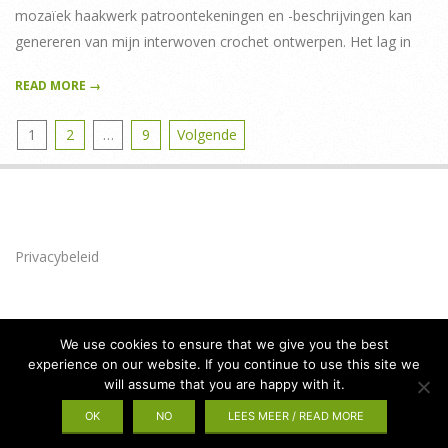
mozaïek haakwerk patroontekeningen en -beschrijvingen kan
genereren van mijn interwoven crochet ontwerpen. Het lag in
READ MORE →
Berichten
1
2
…
9
Volgende
paginering
Privacybeleid
We use cookies to ensure that we give you the best
experience on our website. If you continue to use this site we
will assume that you are happy with it.
Privacybeleid
Designed using
Brigsby
. Powered by
WordPress
.
OK
NO
LEES MEER / READ MORE