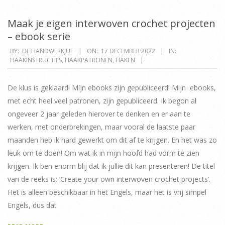
Maak je eigen interwoven crochet projecten
– ebook serie
2022-
BY:
DE HANDWERKJUF
ON:
17 DECEMBER 2022
IN:
HAAKINSTRUCTIES
,
HAAKPATRONEN
,
HAKEN
12-
17
De klus is geklaard! Mijn ebooks zijn gepubliceerd! Mijn ebooks,
met echt heel veel patronen, zijn gepubliceerd. Ik begon al
ongeveer 2 jaar geleden hierover te denken en er aan te
werken, met onderbrekingen, maar vooral de laatste paar
maanden heb ik hard gewerkt om dit af te krijgen. En het was zo
leuk om te doen! Om wat ik in mijn hoofd had vorm te zien
krijgen. Ik ben enorm blij dat ik jullie dit kan presenteren! De titel
van de reeks is: ‘Create your own interwoven crochet projects’.
Het is alleen beschikbaar in het Engels, maar het is vrij simpel
Engels, dus dat