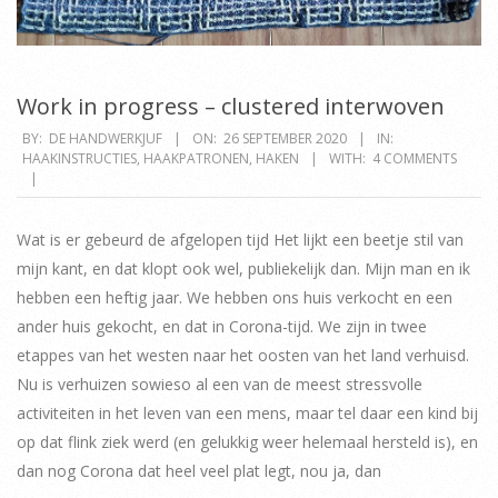
Work in progress – clustered interwoven
2020-
BY:
DE HANDWERKJUF
ON:
26 SEPTEMBER 2020
IN:
HAAKINSTRUCTIES
,
HAAKPATRONEN
,
HAKEN
WITH:
4 COMMENTS
09-
26
Wat is er gebeurd de afgelopen tijd Het lijkt een beetje stil van
mijn kant, en dat klopt ook wel, publiekelijk dan. Mijn man en ik
hebben een heftig jaar. We hebben ons huis verkocht en een
ander huis gekocht, en dat in Corona-tijd. We zijn in twee
etappes van het westen naar het oosten van het land verhuisd.
Nu is verhuizen sowieso al een van de meest stressvolle
activiteiten in het leven van een mens, maar tel daar een kind bij
op dat flink ziek werd (en gelukkig weer helemaal hersteld is), en
dan nog Corona dat heel veel plat legt, nou ja, dan