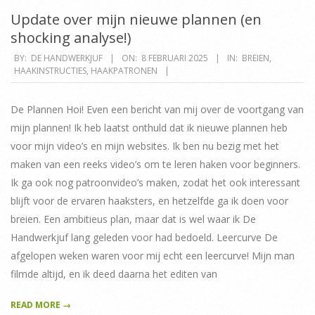
Update over mijn nieuwe plannen (en
shocking analyse!)
2025-
BY:
DE HANDWERKJUF
ON:
8 FEBRUARI 2025
IN:
BREIEN
,
HAAKINSTRUCTIES
,
HAAKPATRONEN
02-
08
De Plannen Hoi! Even een bericht van mij over de voortgang van
mijn plannen! Ik heb laatst onthuld dat ik nieuwe plannen heb
voor mijn video’s en mijn websites. Ik ben nu bezig met het
maken van een reeks video’s om te leren haken voor beginners.
Ik ga ook nog patroonvideo’s maken, zodat het ook interessant
blijft voor de ervaren haaksters, en hetzelfde ga ik doen voor
breien. Een ambitieus plan, maar dat is wel waar ik De
Handwerkjuf lang geleden voor had bedoeld. Leercurve De
afgelopen weken waren voor mij echt een leercurve! Mijn man
filmde altijd, en ik deed daarna het editen van
READ MORE →