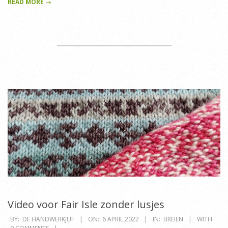
READ MORE →
Video voor Fair Isle zonder lusjes
2022-
BY:
DE HANDWERKJUF
ON:
6 APRIL 2022
IN:
BREIEN
WITH: