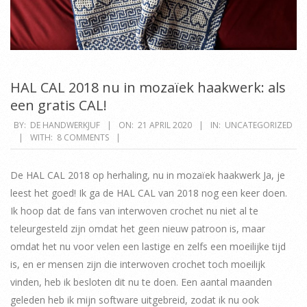
HAL CAL 2018 nu in mozaïek haakwerk: als
een gratis CAL!
2020-
BY:
DE HANDWERKJUF
ON:
21 APRIL 2020
IN:
UNCATEGORIZED
WITH:
8 COMMENTS
04-
21
De HAL CAL 2018 op herhaling, nu in mozaïek haakwerk Ja, je
leest het goed! Ik ga de HAL CAL van 2018 nog een keer doen.
Ik hoop dat de fans van interwoven crochet nu niet al te
teleurgesteld zijn omdat het geen nieuw patroon is, maar
omdat het nu voor velen een lastige en zelfs een moeilijke tijd
is, en er mensen zijn die interwoven crochet toch moeilijk
vinden, heb ik besloten dit nu te doen. Een aantal maanden
geleden heb ik mijn software uitgebreid, zodat ik nu ook