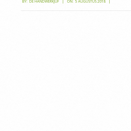
BY:
DE HANDWERKJUF
ON:
5 AUGUSTUS 2018
08-
05